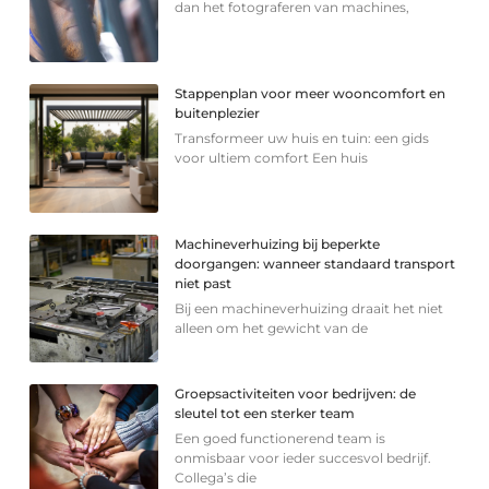
dan het fotograferen van machines,
Stappenplan voor meer wooncomfort en
buitenplezier
Transformeer uw huis en tuin: een gids
voor ultiem comfort Een huis
Machineverhuizing bij beperkte
doorgangen: wanneer standaard transport
niet past
Bij een machineverhuizing draait het niet
alleen om het gewicht van de
Groepsactiviteiten voor bedrijven: de
sleutel tot een sterker team
Een goed functionerend team is
onmisbaar voor ieder succesvol bedrijf.
Collega’s die