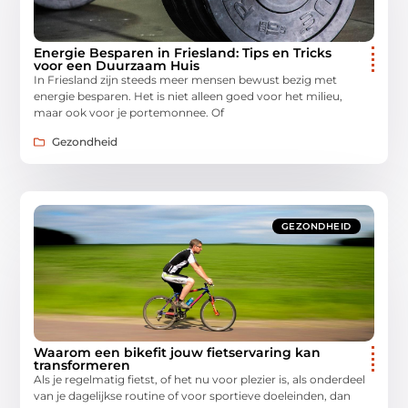
Energie Besparen in Friesland: Tips en Tricks
voor een Duurzaam Huis
In Friesland zijn steeds meer mensen bewust bezig met
energie besparen. Het is niet alleen goed voor het milieu,
maar ook voor je portemonnee. Of
Gezondheid
GEZONDHEID
Waarom een bikefit jouw fietservaring kan
transformeren
Als je regelmatig fietst, of het nu voor plezier is, als onderdeel
van je dagelijkse routine of voor sportieve doeleinden, dan