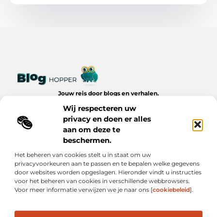
Jouw reis door blogs en verhalen.
Ontdek een wereld van inspiratie, tips en inzichten uit het
Wij respecteren uw
dagelijks leven op Bloghopper.nl.
privacy en doen er alles
aan om deze te
Bericht categorie
beschermen.
Het beheren van cookies stelt u in staat om uw
privacyvoorkeuren aan te passen en te bepalen welke gegevens
Onze informatie
door websites worden opgeslagen. Hieronder vindt u instructies
voor het beheren van cookies in verschillende webbrowsers.
Kwalitatieve Backlinks: De Onzichtbare Kracht Achter Succesvolle Websites
Hoe Verdien Je Geld met Je Website? Realistische Manieren die Werken
Voor meer informatie verwijzen we je naar ons [
cookiebeleid
].