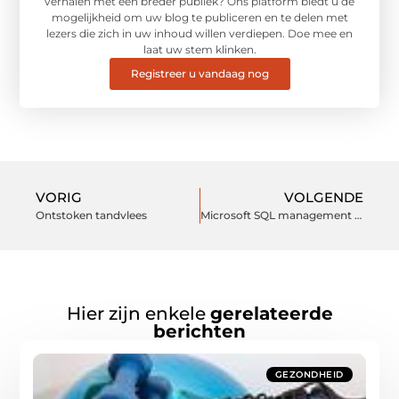
verhalen met een breder publiek? Ons platform biedt u de
mogelijkheid om uw blog te publiceren en te delen met
lezers die zich in uw inhoud willen verdiepen. Doe mee en
laat uw stem klinken.
Registreer u vandaag nog
VORIG
VOLGENDE
Ontstoken tandvlees
Microsoft SQL management voor uw bedrijf
Hier zijn enkele
gerelateerde
berichten
GEZONDHEID