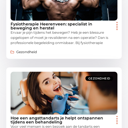
Fysiotherapie Heerenveen: specialist in
beweging en herstel
Ervaar je pijn tijdens het bewegen? Heb je een blessure
opgelopen of moet je revalideren na een operatie? Dan is
professionele begeleiding onmisbaar. Bij fysiotherapie
Gezondheid
GEZONDHEID
Hoe een angsttandarts je helpt ontspannen
tijdens een behandeling
Voor veel mensen is een bezoek aan de tandarts een