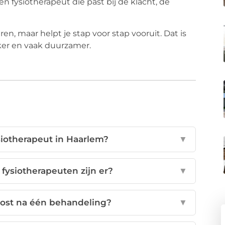
en fysiotherapeut die past bij de klacht, de
, maar helpt je stap voor stap vooruit. Dat is
jker en vaak duurzamer.
ysiotherapeut in Haarlem?
▼
 fysiotherapeuten zijn er?
▼
lost na één behandeling?
▼