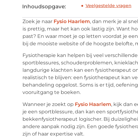
Veelgestelde vragen
Inhoudsopgave:
Zoek je naar
Fysio Haarlem
, dan merk je al sne
is prettig, maar het kan ook lastig zijn. Want h
past? En waar moet je op letten voordat je een
bij de mooiste website of de hoogste belofte, m
Fysiotherapie kan helpen bij veel verschillend
sportblessures, schouderproblemen, knieklachte
langdurige klachten kan een fysiotherapeut on
realistisch te blijven: een fysiotherapeut kan v
behandeling opgelost. Soms is er tijd, oefeni
vooruitgang te boeken.
Wanneer je zoekt op
Fysio Haarlem
, kijk dan 
je een sportblessure, dan kan een sportfysioth
bekkenfysiotherapeut logischer. Bij duizelighei
andere aanpak nodig zijn. Een goede fysiothera
zijn of haar expertise valt.