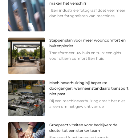
maken het verschil?
Een industriële fotograaf doet veel meer
dan het fotograferen van machines,
Stappenplan voor meer wooncomfort en
buitenplezier
Transformeer uw huis en tuin: een gids
voor ultiem comfort Een huis
Machineverhuizing bij beperkte
doorgangen: wanneer standaard transport
niet past
Bij een machineverhuizing draait het niet
alleen om het gewicht van de
Groepsactiviteiten voor bedrijven: de
sleutel tot een sterker team
Een goed functionerend team is