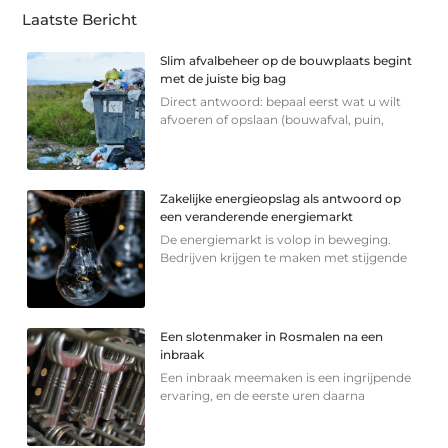
Laatste Bericht
Slim afvalbeheer op de bouwplaats begint
met de juiste big bag
Direct antwoord: bepaal eerst wat u wilt
afvoeren of opslaan (bouwafval, puin,
Zakelijke energieopslag als antwoord op
een veranderende energiemarkt
De energiemarkt is volop in beweging.
Bedrijven krijgen te maken met stijgende
Een slotenmaker in Rosmalen na een
inbraak
Een inbraak meemaken is een ingrijpende
ervaring, en de eerste uren daarna