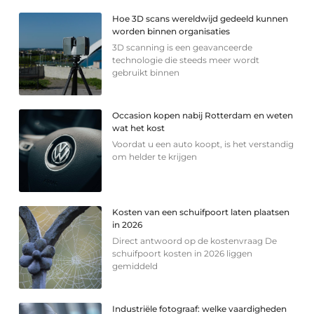
Hoe 3D scans wereldwijd gedeeld kunnen
worden binnen organisaties
3D scanning is een geavanceerde
technologie die steeds meer wordt
gebruikt binnen
Occasion kopen nabij Rotterdam en weten
wat het kost
Voordat u een auto koopt, is het verstandig
om helder te krijgen
Kosten van een schuifpoort laten plaatsen
in 2026
Direct antwoord op de kostenvraag De
schuifpoort kosten in 2026 liggen
gemiddeld
Industriële fotograaf: welke vaardigheden