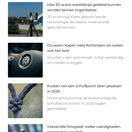
Hoe 3D scans wereldwijd gedeeld kunnen
worden binnen organisaties
3D scanning is een geavanceerde
technologie die steeds meer wordt
gebruikt binnen
Occasion kopen nabij Rotterdam en weten
wat het kost
Voordat u een auto koopt, is het verstandig
om helder te krijgen
Kosten van een schuifpoort laten plaatsen
in 2026
Direct antwoord op de kostenvraag De
schuifpoort kosten in 2026 liggen
gemiddeld
Industriële fotograaf: welke vaardigheden
maken het verschil?