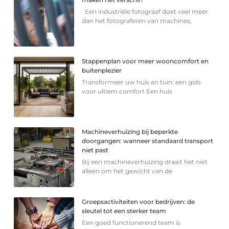
Een industriële fotograaf doet veel meer
dan het fotograferen van machines,
Stappenplan voor meer wooncomfort en
buitenplezier
Transformeer uw huis en tuin: een gids
voor ultiem comfort Een huis
Machineverhuizing bij beperkte
doorgangen: wanneer standaard transport
niet past
Bij een machineverhuizing draait het niet
alleen om het gewicht van de
Groepsactiviteiten voor bedrijven: de
sleutel tot een sterker team
Een goed functionerend team is