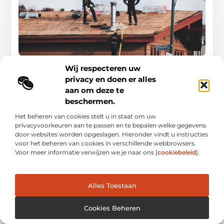
Uw zonne-energie is geïnstalleerd, wat nu?
Wij respecteren uw
Zonne-energie is eenvoudig Een van de beste dingen van
privacy en doen er alles
zonne-energie is dat fotovoltaïsche zonne-energie (PV )
systemen hebben vrijwel geen bewegende delen en hebben
aan om deze te
daardoor
beschermen.
Dienstverlening
Het beheren van cookies stelt u in staat om uw
privacyvoorkeuren aan te passen en te bepalen welke gegevens
door websites worden opgeslagen. Hieronder vindt u instructies
voor het beheren van cookies in verschillende webbrowsers.
Voor meer informatie verwijzen we je naar ons [
cookiebeleid
].
Alles Toestaan
Cookies Beheren