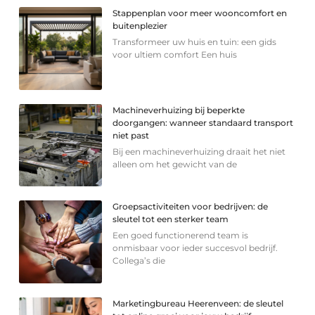
Stappenplan voor meer wooncomfort en
buitenplezier
Transformeer uw huis en tuin: een gids
voor ultiem comfort Een huis
Machineverhuizing bij beperkte
doorgangen: wanneer standaard transport
niet past
Bij een machineverhuizing draait het niet
alleen om het gewicht van de
Groepsactiviteiten voor bedrijven: de
sleutel tot een sterker team
Een goed functionerend team is
onmisbaar voor ieder succesvol bedrijf.
Collega’s die
Marketingbureau Heerenveen: de sleutel