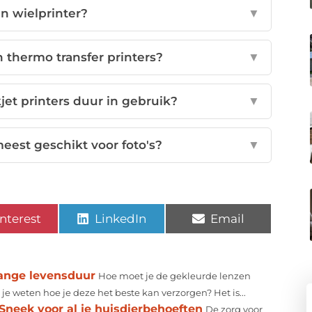
n wielprinter?
▼
 thermo transfer printers?
▼
et printers duur in gebruik?
▼
meest geschikt voor foto's?
▼
nterest
LinkedIn
Email
lange levensduur
Hoe moet je de gekleurde lenzen
e weten hoe je deze het beste kan verzorgen? Het is...
Sneek voor al je huisdierbehoeften
De zorg voor