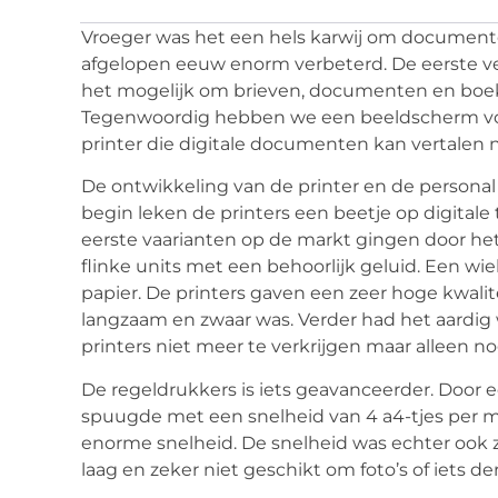
Vroeger was het een hels karwij om documenten 
afgelopen eeuw enorm verbeterd. De eerste v
het mogelijk om brieven, documenten en boek
Tegenwoordig hebben we een beeldscherm voo
printer die digitale documenten kan vertalen n
De ontwikkeling van de printer en de persona
begin leken de printers een beetje op digitale
eerste vaarianten op de markt gingen door het
flinke units met een behoorlijk geluid. Een wi
papier. De printers gaven een zeer hoge kwalit
langzaam en zwaar was. Verder had het aardig
printers niet meer te verkrijgen maar alleen n
De regeldrukkers is iets geavanceerder. Door 
spuugde met een snelheid van 4 a4-tjes per mi
enorme snelheid. De snelheid was echter ook zi
laag en zeker niet geschikt om foto’s of iets der