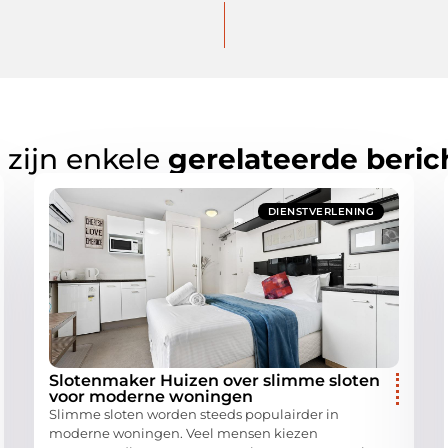
 zijn enkele
gerelateerde beric
DIENSTVERLENING
Slotenmaker Huizen over slimme sloten
voor moderne woningen
Slimme sloten worden steeds populairder in
moderne woningen. Veel mensen kiezen