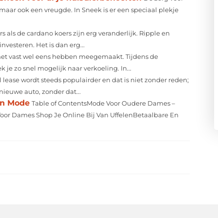
 maar ook een vreugde. In Sneek is er een speciaal plekje
s als de cardano koers zijn erg veranderlijk. Ripple en
vesteren. Het is dan erg...
 het vast wel eens hebben meegemaakt. Tijdens de
e zo snel mogelijk naar verkoeling. In...
l lease wordt steeds populairder en dat is niet zonder reden;
 nieuwe auto, zonder dat...
an Mode
Table of ContentsMode Voor Oudere Dames –
Voor Dames Shop Je Online Bij Van UffelenBetaalbare En