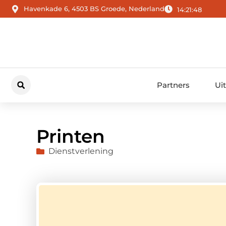
Havenkade 6, 4503 BS Groede, Nederland
14:21:49
Partners
Ui
Printen
Dienstverlening