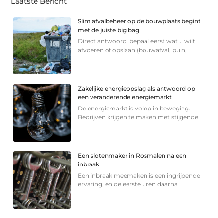
Laatste Bericht
Slim afvalbeheer op de bouwplaats begint
met de juiste big bag
Direct antwoord: bepaal eerst wat u wilt
afvoeren of opslaan (bouwafval, puin,
Zakelijke energieopslag als antwoord op
een veranderende energiemarkt
De energiemarkt is volop in beweging.
Bedrijven krijgen te maken met stijgende
Een slotenmaker in Rosmalen na een
inbraak
Een inbraak meemaken is een ingrijpende
ervaring, en de eerste uren daarna