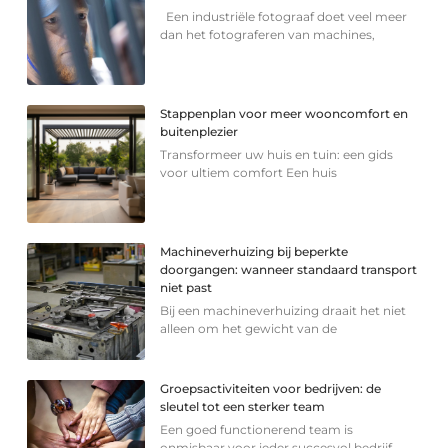
Een industriële fotograaf doet veel meer
dan het fotograferen van machines,
Stappenplan voor meer wooncomfort en
buitenplezier
Transformeer uw huis en tuin: een gids
voor ultiem comfort Een huis
Machineverhuizing bij beperkte
doorgangen: wanneer standaard transport
niet past
Bij een machineverhuizing draait het niet
alleen om het gewicht van de
Groepsactiviteiten voor bedrijven: de
sleutel tot een sterker team
Een goed functionerend team is
onmisbaar voor ieder succesvol bedrijf.