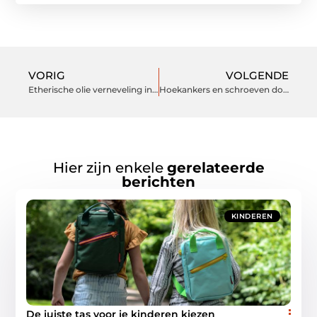
VORIG
VOLGENDE
Etherische olie verneveling in een ultrasone Aroma diffuser!
Hoekankers en schroeven door BNV
Hier zijn enkele
gerelateerde
berichten
KINDEREN
De juiste tas voor je kinderen kiezen