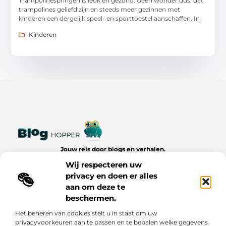
Trampolinespringen is leuk en gezond. Geen wonder dus, dat
trampolines geliefd zijn en steeds meer gezinnen met
kinderen een dergelijk speel- en sporttoestel aanschaffen. In
Kinderen
Jouw reis door blogs en verhalen.
Ontdek een wereld van inspiratie, tips en inzichten uit het
Wij respecteren uw
dagelijks leven op Bloghopper.nl.
privacy en doen er alles
aan om deze te
Bericht categorie
beschermen.
Het beheren van cookies stelt u in staat om uw
privacyvoorkeuren aan te passen en te bepalen welke gegevens