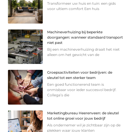
Transformeer uw huis en tuin: een gids
voor ultiem comfort Een huis
Machineverhuizing bij beperkte
doorgangen: wanneer standaard transport
niet past
Bij een machineverhuizing draait het niet
alleen om het gewicht van de
Groepsactiviteiten voor bedrijven: de
sleutel tot een sterker team
Een goed functionerend team is
onmisbaar voor ieder succesvol bedrijf.
Collega’s die
Marketingbureau Heerenveen: de sleutel
tot online groei voor jouw bedrijf
Als ondernemer wil je zichtbaar zijn op de
plekken waar jouw klanten