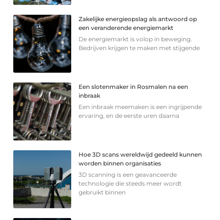
Zakelijke energieopslag als antwoord op
een veranderende energiemarkt
De energiemarkt is volop in beweging.
Bedrijven krijgen te maken met stijgende
Een slotenmaker in Rosmalen na een
inbraak
Een inbraak meemaken is een ingrijpende
ervaring, en de eerste uren daarna
Hoe 3D scans wereldwijd gedeeld kunnen
worden binnen organisaties
3D scanning is een geavanceerde
technologie die steeds meer wordt
gebruikt binnen