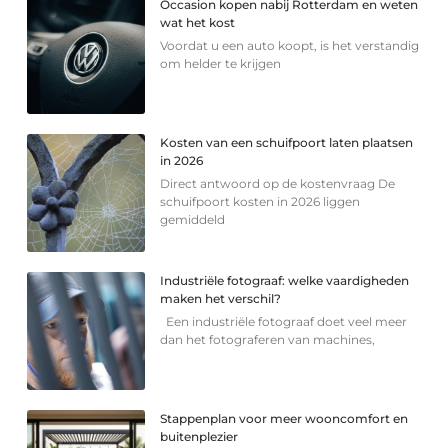
Occasion kopen nabij Rotterdam en weten
wat het kost
Voordat u een auto koopt, is het verstandig
om helder te krijgen
Kosten van een schuifpoort laten plaatsen
in 2026
Direct antwoord op de kostenvraag De
schuifpoort kosten in 2026 liggen
gemiddeld
Industriële fotograaf: welke vaardigheden
maken het verschil?
Een industriële fotograaf doet veel meer
dan het fotograferen van machines,
Stappenplan voor meer wooncomfort en
buitenplezier