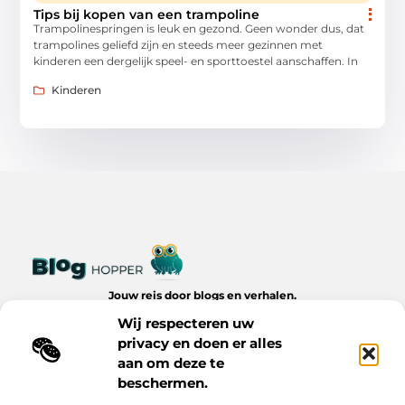
Tips bij kopen van een trampoline
Trampolinespringen is leuk en gezond. Geen wonder dus, dat
trampolines geliefd zijn en steeds meer gezinnen met
kinderen een dergelijk speel- en sporttoestel aanschaffen. In
Kinderen
Jouw reis door blogs en verhalen.
Ontdek een wereld van inspiratie, tips en inzichten uit het
Wij respecteren uw
dagelijks leven op Bloghopper.nl.
privacy en doen er alles
aan om deze te
Bericht categorie
beschermen.