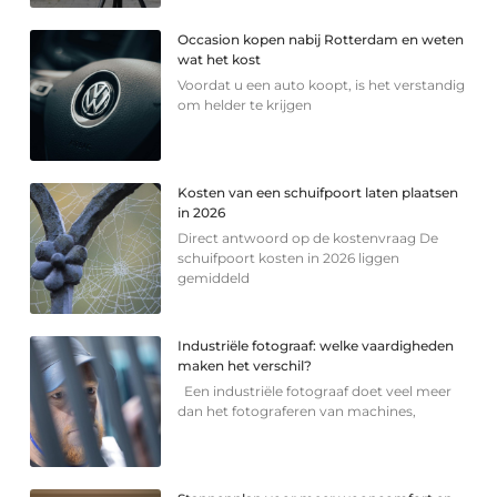
Occasion kopen nabij Rotterdam en weten
wat het kost
Voordat u een auto koopt, is het verstandig
om helder te krijgen
Kosten van een schuifpoort laten plaatsen
in 2026
Direct antwoord op de kostenvraag De
schuifpoort kosten in 2026 liggen
gemiddeld
Industriële fotograaf: welke vaardigheden
maken het verschil?
Een industriële fotograaf doet veel meer
dan het fotograferen van machines,