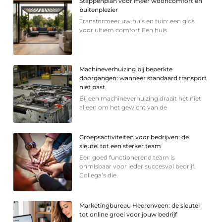
Stappenplan voor meer wooncomfort en
buitenplezier
Transformeer uw huis en tuin: een gids
voor ultiem comfort Een huis
Machineverhuizing bij beperkte
doorgangen: wanneer standaard transport
niet past
Bij een machineverhuizing draait het niet
alleen om het gewicht van de
Groepsactiviteiten voor bedrijven: de
sleutel tot een sterker team
Een goed functionerend team is
onmisbaar voor ieder succesvol bedrijf.
Collega’s die
Marketingbureau Heerenveen: de sleutel
tot online groei voor jouw bedrijf