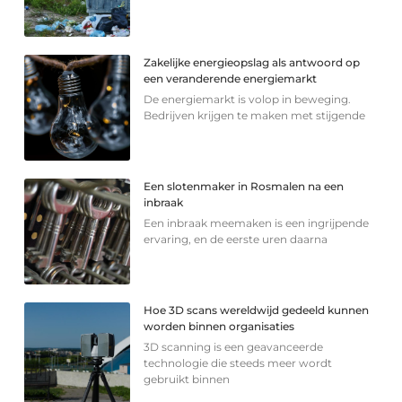
Zakelijke energieopslag als antwoord op
een veranderende energiemarkt
De energiemarkt is volop in beweging.
Bedrijven krijgen te maken met stijgende
Een slotenmaker in Rosmalen na een
inbraak
Een inbraak meemaken is een ingrijpende
ervaring, en de eerste uren daarna
Hoe 3D scans wereldwijd gedeeld kunnen
worden binnen organisaties
3D scanning is een geavanceerde
technologie die steeds meer wordt
gebruikt binnen