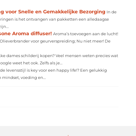
g voor Snelle en Gemakkelijke Bezorging
In de
eringen is het ontvangen van pakketten een alledaagse
jn...
asone Aroma diffuser!
Aroma’s toevoegen aan de lucht!
 Olieverbrander voor geurverspreiding; Nu niet meer! De
kke dames schilderij kopen? Veel mensen weten precies wat
gle weet het ook. Zelfs als je...
e levensstijl is key voor een happy life!? Een gelukkig
 mindset, voeding en...