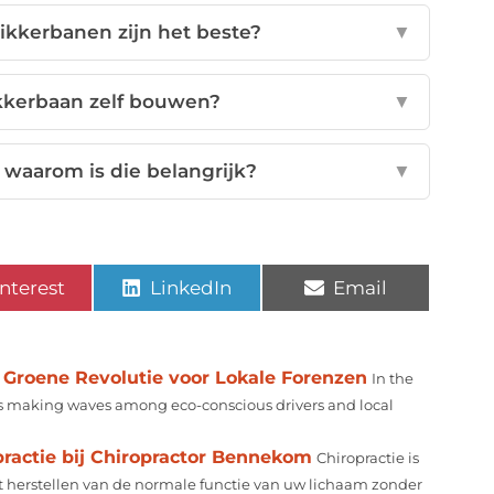
kkerbanen zijn het beste?
▼
kkerbaan zelf bouwen?
▼
 waarom is die belangrijk?
▼
nterest
LinkedIn
Email
Groene Revolutie voor Lokale Forenzen
In the
t’s making waves among eco-conscious drivers and local
ractie bij Chiropractor Bennekom
Chiropractie is
t herstellen van de normale functie van uw lichaam zonder