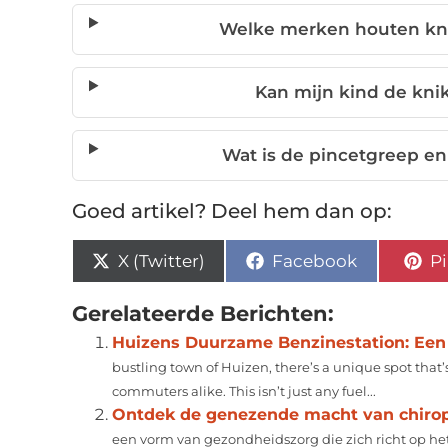
Welke merken houten kni
Kan mijn kind de kni
Wat is de pincetgreep en
Goed artikel? Deel hem dan op:
X (Twitter)
Facebook
Pi
Gerelateerde Berichten:
Huizens Duurzame Benzinestation: Een 
bustling town of Huizen, there’s a unique spot tha
commuters alike. This isn’t just any fuel...
Ontdek de genezende macht van chirop
een vorm van gezondheidszorg die zich richt op he