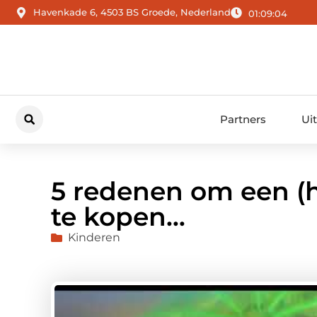
Havenkade 6, 4503 BS Groede, Nederland
01:09:05
Partners
Ui
5 redenen om een (
te kopen…
Kinderen