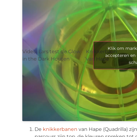
Klik om marke
Video: Lars test de Glow
Knikkerbaan
accepteren en 
in the Dark Houten
van Hape
sch
De
knikkerbanen
van Hape (Quadrilla) zi
parcours zijn top, de kleuren spreken tot 