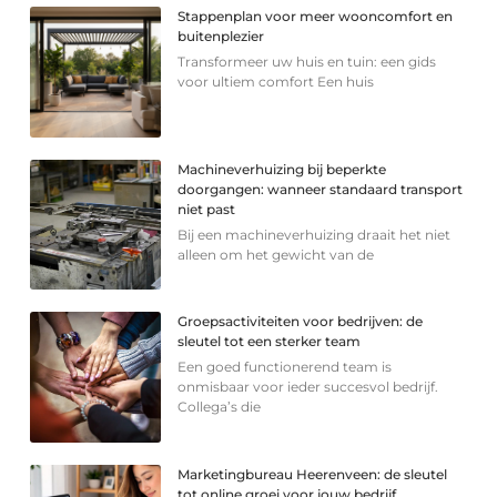
Stappenplan voor meer wooncomfort en
buitenplezier
Transformeer uw huis en tuin: een gids
voor ultiem comfort Een huis
Machineverhuizing bij beperkte
doorgangen: wanneer standaard transport
niet past
Bij een machineverhuizing draait het niet
alleen om het gewicht van de
Groepsactiviteiten voor bedrijven: de
sleutel tot een sterker team
Een goed functionerend team is
onmisbaar voor ieder succesvol bedrijf.
Collega’s die
Marketingbureau Heerenveen: de sleutel
tot online groei voor jouw bedrijf