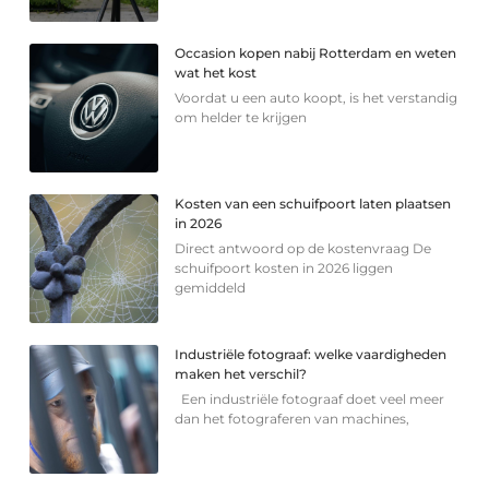
Occasion kopen nabij Rotterdam en weten
wat het kost
Voordat u een auto koopt, is het verstandig
om helder te krijgen
Kosten van een schuifpoort laten plaatsen
in 2026
Direct antwoord op de kostenvraag De
schuifpoort kosten in 2026 liggen
gemiddeld
Industriële fotograaf: welke vaardigheden
maken het verschil?
Een industriële fotograaf doet veel meer
dan het fotograferen van machines,