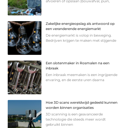
afvoeren of opslaan (bouwafval, puin,
Zakelijke energieopslag als antwoord op
een veranderende energiemarkt
De energiemarkt is volop in beweging.
Bedrijven krijgen te maken met stijgende
Een slotenmaker in Rosmalen na een
inbraak
Een inbraak meemaken is een ingrijpende
ervaring, en de eerste uren daarna
Hoe 3D scans wereldwijd gedeeld kunnen
worden binnen organisaties
3D scanning is een geavanceerde
technologie die steeds meer wordt
gebruikt binnen