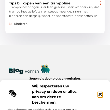
Tips bij kopen van een trampoline
Trampolinespringen is leuk en gezond. Geen wonder dus, dat
trampolines geliefd zijn en steeds meer gezinnen met
kinderen een dergelijk speel- en sporttoestel aanschaffen. In
Kinderen
Jouw reis door blogs en verhalen.
Ontdek een wereld van inspiratie, tips en inzichten uit het
Wij respecteren uw
dagelijks leven op Bloghopper.nl.
privacy en doen er alles
aan om deze te
Bericht categorie
beschermen.
Het beheren van cookies stelt u in staat om uw