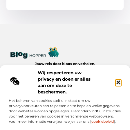
Jouw reis door blogs en verhalen.
Ontdek een wereld van inspiratie, tips en inzichten uit het
Wij respecteren uw
dagelijks leven op Bloghopper.nl.
privacy en doen er alles
aan om deze te
Bericht categorie
beschermen.
Het beheren van cookies stelt u in staat om uw
privacyvoorkeuren aan te passen en te bepalen welke gegevens
Onze informatie
door websites worden opgeslagen. Hieronder vindt u instructies
voor het beheren van cookies in verschillende webbrowsers.
Kwalitatieve Backlinks: De Onzichtbare Kracht Achter Succesvolle Websites
Hoe Verdien Je Geld met Je Website? Realistische Manieren die Werken
Voor meer informatie verwijzen we je naar ons [
cookiebeleid
].