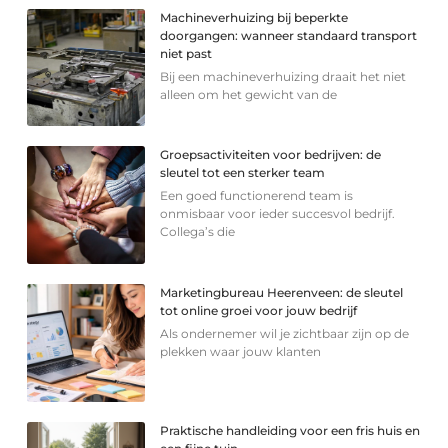
Machineverhuizing bij beperkte
doorgangen: wanneer standaard transport
niet past
Bij een machineverhuizing draait het niet
alleen om het gewicht van de
Groepsactiviteiten voor bedrijven: de
sleutel tot een sterker team
Een goed functionerend team is
onmisbaar voor ieder succesvol bedrijf.
Collega’s die
Marketingbureau Heerenveen: de sleutel
tot online groei voor jouw bedrijf
Als ondernemer wil je zichtbaar zijn op de
plekken waar jouw klanten
Praktische handleiding voor een fris huis en