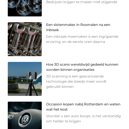
Bedrijven krijgen te maken met stijgende
Een slotenmaker in Rosmalen na een
inbraak
Een inbraak meemaken is een ingrijpende
ervaring, en de eerste uren daarna
Hoe 3D scans wereldwijd gedeeld kunnen
worden binnen organisaties
3D scanning is een geavanceerde
technologie die steeds meer wordt
gebruikt binnen
Occasion kopen nabij Rotterdam en weten
wat het kost
Voordat u een auto koopt, is het verstandig
om helder te krijgen