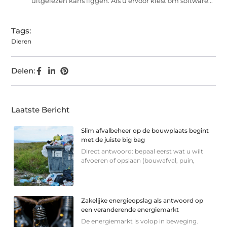
uitgelezen kans liggen. Als u ervoor kiest om software...
Tags:
Dieren
Delen:
Laatste Bericht
Slim afvalbeheer op de bouwplaats begint
met de juiste big bag
Direct antwoord: bepaal eerst wat u wilt
afvoeren of opslaan (bouwafval, puin,
Zakelijke energieopslag als antwoord op
een veranderende energiemarkt
De energiemarkt is volop in beweging.