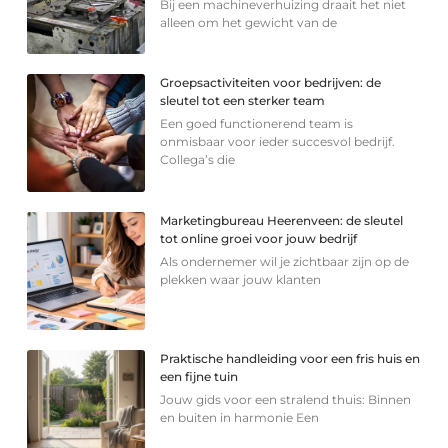
Bij een machineverhuizing draait het niet
alleen om het gewicht van de
Groepsactiviteiten voor bedrijven: de
sleutel tot een sterker team
Een goed functionerend team is
onmisbaar voor ieder succesvol bedrijf.
Collega’s die
Marketingbureau Heerenveen: de sleutel
tot online groei voor jouw bedrijf
Als ondernemer wil je zichtbaar zijn op de
plekken waar jouw klanten
Praktische handleiding voor een fris huis en
een fijne tuin
Jouw gids voor een stralend thuis: Binnen
en buiten in harmonie Een