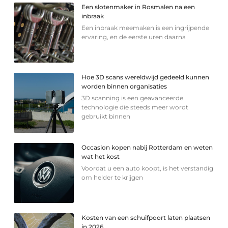
Een slotenmaker in Rosmalen na een
inbraak
Een inbraak meemaken is een ingrijpende
ervaring, en de eerste uren daarna
Hoe 3D scans wereldwijd gedeeld kunnen
worden binnen organisaties
3D scanning is een geavanceerde
technologie die steeds meer wordt
gebruikt binnen
Occasion kopen nabij Rotterdam en weten
wat het kost
Voordat u een auto koopt, is het verstandig
om helder te krijgen
Kosten van een schuifpoort laten plaatsen
in 2026