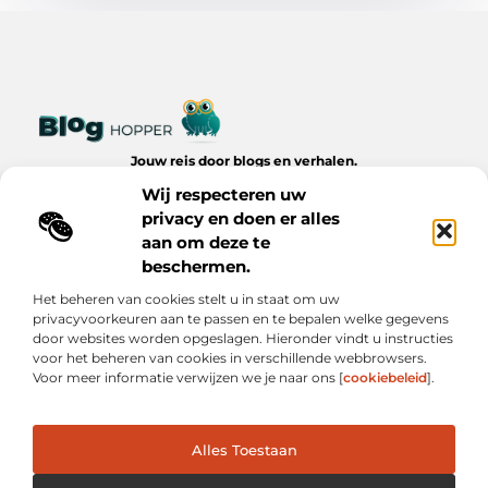
Jouw reis door blogs en verhalen.
Ontdek een wereld van inspiratie, tips en inzichten uit het
Wij respecteren uw
dagelijks leven op Bloghopper.nl.
privacy en doen er alles
aan om deze te
Bericht categorie
beschermen.
Het beheren van cookies stelt u in staat om uw
privacyvoorkeuren aan te passen en te bepalen welke gegevens
Onze informatie
door websites worden opgeslagen. Hieronder vindt u instructies
voor het beheren van cookies in verschillende webbrowsers.
Kwalitatieve Backlinks: De Onzichtbare Kracht Achter Succesvolle Websites
Hoe Verdien Je Geld met Je Website? Realistische Manieren die Werken
Voor meer informatie verwijzen we je naar ons [
cookiebeleid
].
Alles Toestaan
Website index
Cookiebeleid (EU)