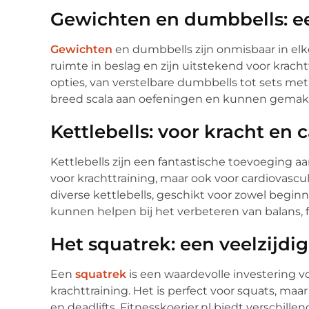
Gewichten en dumbbells: e
Gewichten
en dumbbells zijn onmisbaar in elke
ruimte in beslag en zijn uitstekend voor krachtt
opties, van verstelbare dumbbells tot sets met
breed scala aan oefeningen en kunnen gemak
Kettlebells: voor kracht en 
Kettlebells zijn een fantastische toevoeging aan
voor krachttraining, maar ook voor cardiovascul
diverse kettlebells, geschikt voor zowel beginn
kunnen helpen bij het verbeteren van balans, 
Het squatrek: een veelzijdi
Een
squatrek
is een waardevolle investering v
krachttraining. Het is perfect voor squats, m
en deadlifts. Fitnesskoerier.nl biedt verschille