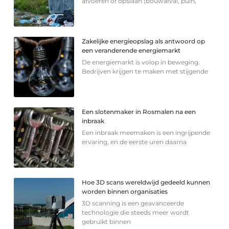
afvoeren of opslaan (bouwafval, puin,
Zakelijke energieopslag als antwoord op
een veranderende energiemarkt
De energiemarkt is volop in beweging.
Bedrijven krijgen te maken met stijgende
Een slotenmaker in Rosmalen na een
inbraak
Een inbraak meemaken is een ingrijpende
ervaring, en de eerste uren daarna
Hoe 3D scans wereldwijd gedeeld kunnen
worden binnen organisaties
3D scanning is een geavanceerde
technologie die steeds meer wordt
gebruikt binnen