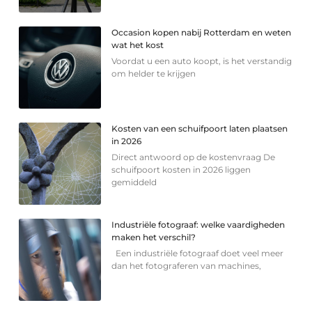
Occasion kopen nabij Rotterdam en weten
wat het kost
Voordat u een auto koopt, is het verstandig
om helder te krijgen
Kosten van een schuifpoort laten plaatsen
in 2026
Direct antwoord op de kostenvraag De
schuifpoort kosten in 2026 liggen
gemiddeld
Industriële fotograaf: welke vaardigheden
maken het verschil?
Een industriële fotograaf doet veel meer
dan het fotograferen van machines,