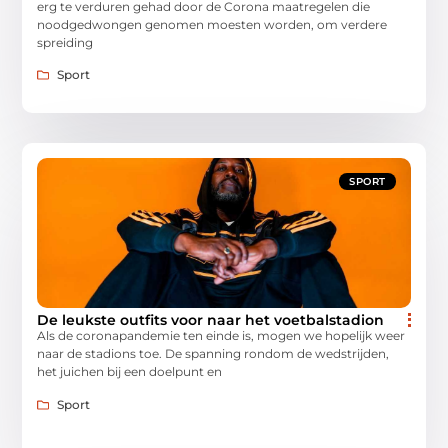
erg te verduren gehad door de Corona maatregelen die
noodgedwongen genomen moesten worden, om verdere
spreiding
Sport
SPORT
De leukste outfits voor naar het voetbalstadion
Als de coronapandemie ten einde is, mogen we hopelijk weer
naar de stadions toe. De spanning rondom de wedstrijden,
het juichen bij een doelpunt en
Sport