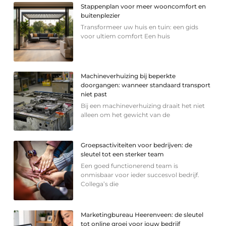
Stappenplan voor meer wooncomfort en
buitenplezier
Transformeer uw huis en tuin: een gids
voor ultiem comfort Een huis
Machineverhuizing bij beperkte
doorgangen: wanneer standaard transport
niet past
Bij een machineverhuizing draait het niet
alleen om het gewicht van de
Groepsactiviteiten voor bedrijven: de
sleutel tot een sterker team
Een goed functionerend team is
onmisbaar voor ieder succesvol bedrijf.
Collega’s die
Marketingbureau Heerenveen: de sleutel
tot online groei voor jouw bedrijf