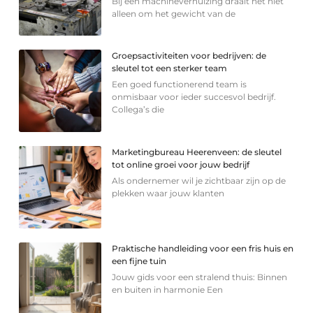
Bij een machineverhuizing draait het niet
alleen om het gewicht van de
Groepsactiviteiten voor bedrijven: de
sleutel tot een sterker team
Een goed functionerend team is
onmisbaar voor ieder succesvol bedrijf.
Collega’s die
Marketingbureau Heerenveen: de sleutel
tot online groei voor jouw bedrijf
Als ondernemer wil je zichtbaar zijn op de
plekken waar jouw klanten
Praktische handleiding voor een fris huis en
een fijne tuin
Jouw gids voor een stralend thuis: Binnen
en buiten in harmonie Een