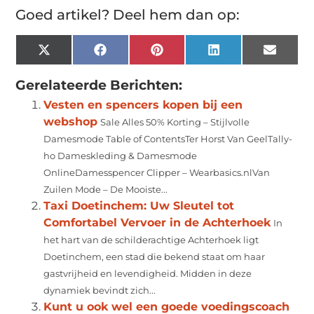
Goed artikel? Deel hem dan op:
X
Facebook
Pinterest
LinkedIn
Email
(Twitter)
Gerelateerde Berichten:
Vesten en spencers kopen bij een
webshop
Sale Alles 50% Korting – Stijlvolle
Damesmode Table of ContentsTer Horst Van GeelTally-
ho Dameskleding & Damesmode
OnlineDamesspencer Clipper – Wearbasics.nlVan
Zuilen Mode – De Mooiste...
Taxi Doetinchem: Uw Sleutel tot
Comfortabel Vervoer in de Achterhoek
In
het hart van de schilderachtige Achterhoek ligt
Doetinchem, een stad die bekend staat om haar
gastvrijheid en levendigheid. Midden in deze
dynamiek bevindt zich...
Kunt u ook wel een goede voedingscoach