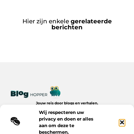
Hier zijn enkele
gerelateerde
berichten
Jouw reis door blogs en verhalen.
Ontdek een wereld van inspiratie, tips en inzichten uit het
Wij respecteren uw
dagelijks leven op Bloghopper.nl.
privacy en doen er alles
aan om deze te
Bericht categorie
beschermen.