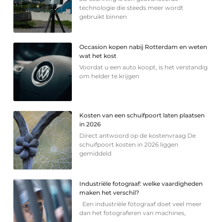
technologie die steeds meer wordt
gebruikt binnen
Occasion kopen nabij Rotterdam en weten
wat het kost
Voordat u een auto koopt, is het verstandig
om helder te krijgen
Kosten van een schuifpoort laten plaatsen
in 2026
Direct antwoord op de kostenvraag De
schuifpoort kosten in 2026 liggen
gemiddeld
Industriële fotograaf: welke vaardigheden
maken het verschil?
Een industriële fotograaf doet veel meer
dan het fotograferen van machines,