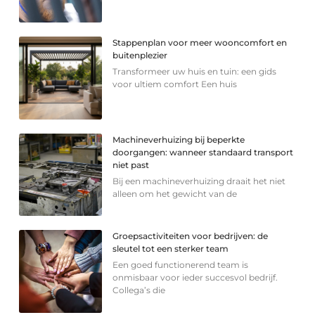
Stappenplan voor meer wooncomfort en
buitenplezier
Transformeer uw huis en tuin: een gids
voor ultiem comfort Een huis
Machineverhuizing bij beperkte
doorgangen: wanneer standaard transport
niet past
Bij een machineverhuizing draait het niet
alleen om het gewicht van de
Groepsactiviteiten voor bedrijven: de
sleutel tot een sterker team
Een goed functionerend team is
onmisbaar voor ieder succesvol bedrijf.
Collega’s die