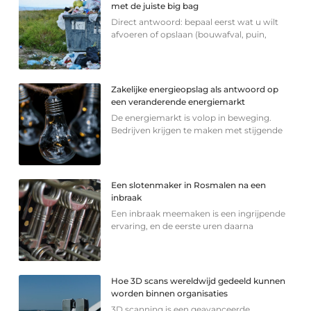
met de juiste big bag
Direct antwoord: bepaal eerst wat u wilt
afvoeren of opslaan (bouwafval, puin,
Zakelijke energieopslag als antwoord op
een veranderende energiemarkt
De energiemarkt is volop in beweging.
Bedrijven krijgen te maken met stijgende
Een slotenmaker in Rosmalen na een
inbraak
Een inbraak meemaken is een ingrijpende
ervaring, en de eerste uren daarna
Hoe 3D scans wereldwijd gedeeld kunnen
worden binnen organisaties
3D scanning is een geavanceerde