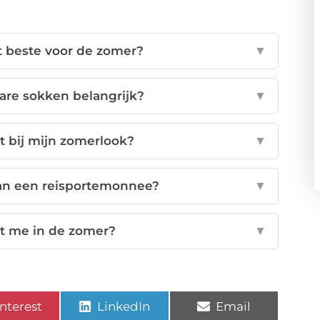
 beste voor de zomer?
▼
are sokken belangrijk?
▼
t bij mijn zomerlook?
▼
van een reisportemonnee?
▼
t me in de zomer?
▼
nterest
LinkedIn
Email