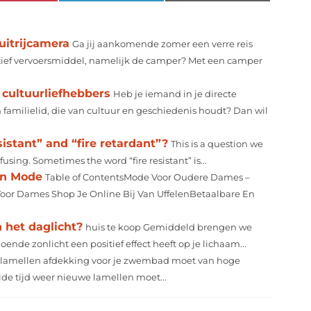
uitrijcamera
Ga jij aankomende zomer een verre reis
natief vervoersmiddel, namelijk de camper? Met een camper
cultuurliefhebbers
Heb je iemand in je directe
 familielid, die van cultuur en geschiedenis houdt? Dan wil
istant” and “fire retardant”?
This is a question we
nfusing. Sometimes the word “fire resistant” is...
an Mode
Table of ContentsMode Voor Oudere Dames –
Voor Dames Shop Je Online Bij Van UffelenBetaalbare En
 het daglicht?
huis te koop Gemiddeld brengen we
ende zonlicht een positief effect heeft op je lichaam...
lamellen afdekking voor je zwembad moet van hoge
alde tijd weer nieuwe lamellen moet...