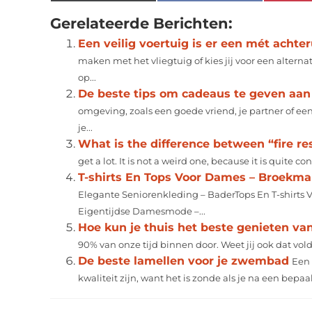
Gerelateerde Berichten:
Een veilig voertuig is er een mét achter
maken met het vliegtuig of kies jij voor een alter
op...
De beste tips om cadeaus te geven aan 
omgeving, zoals een goede vriend, je partner of een
je...
What is the difference between “fire res
get a lot. It is not a weird one, because it is quite co
T-shirts En Tops Voor Dames – Broekm
Elegante Seniorenkleding – BaderTops En T-shirts 
Eigentijdse Damesmode –...
Hoe kun je thuis het beste genieten van
90% van onze tijd binnen door. Weet jij ook dat voldo
De beste lamellen voor je zwembad
Een 
kwaliteit zijn, want het is zonde als je na een bepa