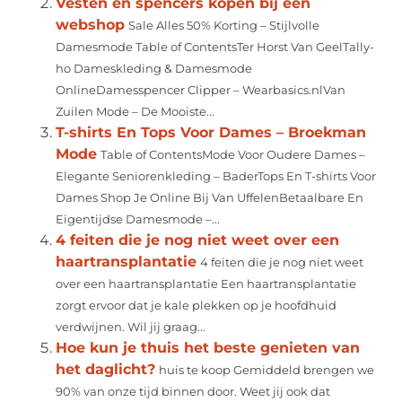
Vesten en spencers kopen bij een
webshop
Sale Alles 50% Korting – Stijlvolle
Damesmode Table of ContentsTer Horst Van GeelTally-
ho Dameskleding & Damesmode
OnlineDamesspencer Clipper – Wearbasics.nlVan
Zuilen Mode – De Mooiste...
T-shirts En Tops Voor Dames – Broekman
Mode
Table of ContentsMode Voor Oudere Dames –
Elegante Seniorenkleding – BaderTops En T-shirts Voor
Dames Shop Je Online Bij Van UffelenBetaalbare En
Eigentijdse Damesmode –...
4 feiten die je nog niet weet over een
haartransplantatie
4 feiten die je nog niet weet
over een haartransplantatie Een haartransplantatie
zorgt ervoor dat je kale plekken op je hoofdhuid
verdwijnen. Wil jij graag...
Hoe kun je thuis het beste genieten van
het daglicht?
huis te koop Gemiddeld brengen we
90% van onze tijd binnen door. Weet jij ook dat