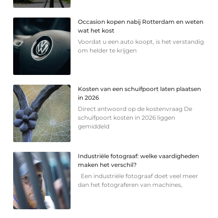
Occasion kopen nabij Rotterdam en weten
wat het kost
Voordat u een auto koopt, is het verstandig
om helder te krijgen
Kosten van een schuifpoort laten plaatsen
in 2026
Direct antwoord op de kostenvraag De
schuifpoort kosten in 2026 liggen
gemiddeld
Industriële fotograaf: welke vaardigheden
maken het verschil?
Een industriële fotograaf doet veel meer
dan het fotograferen van machines,