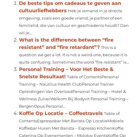
De beste tips om cadeaus te geven aan
cultuurliefhebbers
Heb je iemand in je directe
omgeving, zoals een goede vriend, je partner of een
familielid, die van cultuur en geschiedenis houdt? Dan
wil je...
What is the difference between “fire
resistant” and “fire retardant”?
This is a
question we get a lot. It is not a weird one, because it is
quite confusing. Sometimes the word “fire resistant” is...
Personal Training – Voor Het Beste &
Snelste Resultaat!
Table of ContentsPersonal
Training – Nautilus Health ClubPersonal Trainer
Opleidingen Van OverloadPersonal Training – Hotel &
Wellness ZuiverWelkom Bij Bodyvit Personal Training –
BergenOpus Personal...
Koffie Op Locatie – Coffeetravels
Table of
ContentsEspressobar Met Barista Op LocatieMobiele
Koffiebar Huren Met Barista – Espresso KitchenKoffie
Catering Op Evenementen – Molotov EventsKoffie Op