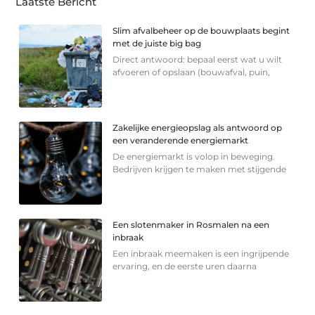
Laatste Bericht
Slim afvalbeheer op de bouwplaats begint
met de juiste big bag
Direct antwoord: bepaal eerst wat u wilt
afvoeren of opslaan (bouwafval, puin,
Zakelijke energieopslag als antwoord op
een veranderende energiemarkt
De energiemarkt is volop in beweging.
Bedrijven krijgen te maken met stijgende
Een slotenmaker in Rosmalen na een
inbraak
Een inbraak meemaken is een ingrijpende
ervaring, en de eerste uren daarna