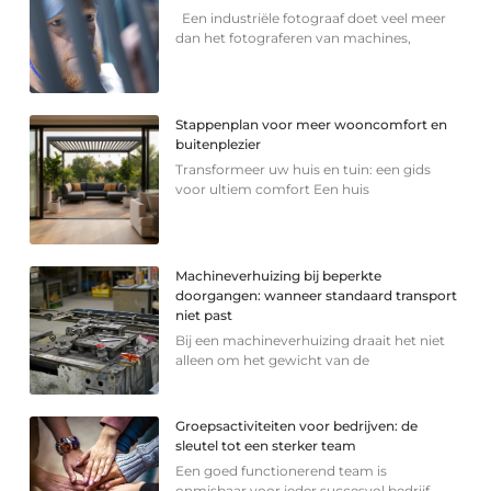
Een industriële fotograaf doet veel meer
dan het fotograferen van machines,
Stappenplan voor meer wooncomfort en
buitenplezier
Transformeer uw huis en tuin: een gids
voor ultiem comfort Een huis
Machineverhuizing bij beperkte
doorgangen: wanneer standaard transport
niet past
Bij een machineverhuizing draait het niet
alleen om het gewicht van de
Groepsactiviteiten voor bedrijven: de
sleutel tot een sterker team
Een goed functionerend team is
onmisbaar voor ieder succesvol bedrijf.