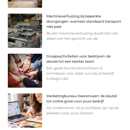
Machineverhuizing bij beperkte
doorgangen: wanneer standaard transport
niet past
Bij een machineverhuizing draait het niet
alleen om het gewicht van de
Groepsactiviteiten voor bedrijven: de
sleutel tot een sterker team
Een goed functionerend team is
onmisbaar voor ieder succesvol bedrijf.
Collega’s die
Marketingbureau Heerenveen: de sleutel
tot online groei voor jouw bedrijf
Als ondernemer wil je zichtbaar zijn op de
plekken waar jouw klanten