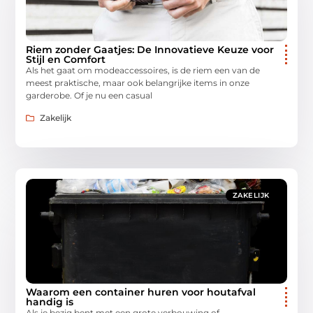
Riem zonder Gaatjes: De Innovatieve Keuze voor
Stijl en Comfort
Als het gaat om modeaccessoires, is de riem een van de
meest praktische, maar ook belangrijke items in onze
garderobe. Of je nu een casual
Zakelijk
ZAKELIJK
Waarom een container huren voor houtafval
handig is
Als je bezig bent met een grote verbouwing of