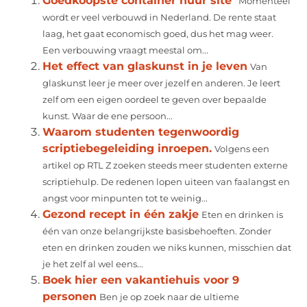
Goedkoopste container huur site
Momenteel
wordt er veel verbouwd in Nederland. De rente staat
laag, het gaat economisch goed, dus het mag weer.
Een verbouwing vraagt meestal om...
Het effect van glaskunst in je leven
Van
glaskunst leer je meer over jezelf en anderen. Je leert
zelf om een eigen oordeel te geven over bepaalde
kunst. Waar de ene persoon...
Waarom studenten tegenwoordig
scriptiebegeleiding inroepen.
Volgens een
artikel op RTL Z zoeken steeds meer studenten externe
scriptiehulp. De redenen lopen uiteen van faalangst en
angst voor minpunten tot te weinig...
Gezond recept in één zakje
Eten en drinken is
één van onze belangrijkste basisbehoeften. Zonder
eten en drinken zouden we niks kunnen, misschien dat
je het zelf al wel eens...
Boek hier een vakantiehuis voor 9
personen
Ben je op zoek naar de ultieme