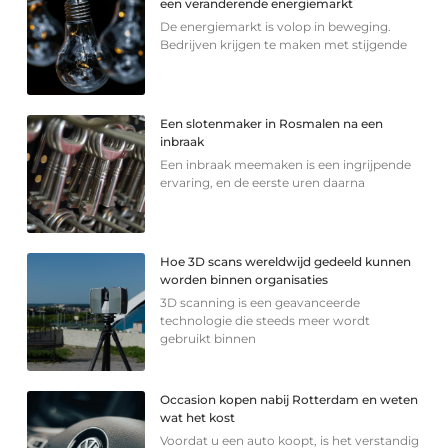
een veranderende energiemarkt
De energiemarkt is volop in beweging.
Bedrijven krijgen te maken met stijgende
Een slotenmaker in Rosmalen na een
inbraak
Een inbraak meemaken is een ingrijpende
ervaring, en de eerste uren daarna
Hoe 3D scans wereldwijd gedeeld kunnen
worden binnen organisaties
3D scanning is een geavanceerde
technologie die steeds meer wordt
gebruikt binnen
Occasion kopen nabij Rotterdam en weten
wat het kost
Voordat u een auto koopt, is het verstandig