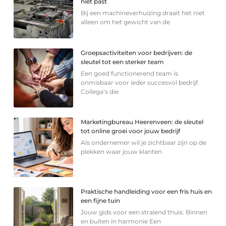
niet past
Bij een machineverhuizing draait het niet
alleen om het gewicht van de
Groepsactiviteiten voor bedrijven: de
sleutel tot een sterker team
Een goed functionerend team is
onmisbaar voor ieder succesvol bedrijf.
Collega’s die
Marketingbureau Heerenveen: de sleutel
tot online groei voor jouw bedrijf
Als ondernemer wil je zichtbaar zijn op de
plekken waar jouw klanten
Praktische handleiding voor een fris huis en
een fijne tuin
Jouw gids voor een stralend thuis: Binnen
en buiten in harmonie Een