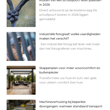
Kosten van een schuifpoort laten plaatsen
in 2026
Direct antwoord op de kostenvraag De
schuifpoort kosten in 2026 liggen
gemiddeld
Industriële fotograaf: welke vaardigheden
maken het verschil?
Een industriële fotograaf doet veel meer
dan het fotograferen van machines,
Stappenplan voor meer wooncomfort en
buitenplezier
Transformeer uw huis en tuin: een gids
voor ultiem comfort Een huis
Machineverhuizing bij beperkte
doorgangen: wanneer standaard transport