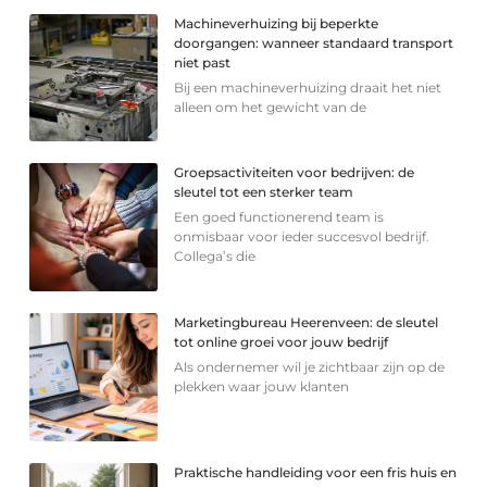
Machineverhuizing bij beperkte
doorgangen: wanneer standaard transport
niet past
Bij een machineverhuizing draait het niet
alleen om het gewicht van de
Groepsactiviteiten voor bedrijven: de
sleutel tot een sterker team
Een goed functionerend team is
onmisbaar voor ieder succesvol bedrijf.
Collega’s die
Marketingbureau Heerenveen: de sleutel
tot online groei voor jouw bedrijf
Als ondernemer wil je zichtbaar zijn op de
plekken waar jouw klanten
Praktische handleiding voor een fris huis en