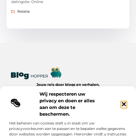
datingsite. Online
Relatie
Jouw reis door blogs en verhalen.
Ontdek een wereld van inspiratie, tips en inzichten uit het
Wij respecteren uw
dagelijks leven op Bloghopper.nl.
privacy en doen er alles
aan om deze te
Bericht categorie
beschermen.
Het beheren van cookies stelt u in staat om uw
privacyvoorkeuren aan te passen en te bepalen welke gegevens
Onze informatie
door websites worden opgeslagen. Hieronder vindt u instructies