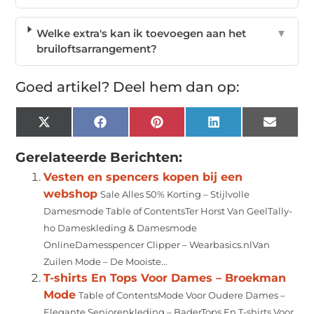
Welke extra's kan ik toevoegen aan het
▼
bruiloftsarrangement?
Goed artikel? Deel hem dan op:
X
Facebook
Pinterest
LinkedIn
Email
(Twitter)
Gerelateerde Berichten:
Vesten en spencers kopen bij een
webshop
Sale Alles 50% Korting – Stijlvolle
Damesmode Table of ContentsTer Horst Van GeelTally-
ho Dameskleding & Damesmode
OnlineDamesspencer Clipper – Wearbasics.nlVan
Zuilen Mode – De Mooiste...
T-shirts En Tops Voor Dames – Broekman
Mode
Table of ContentsMode Voor Oudere Dames –
Elegante Seniorenkleding – BaderTops En T-shirts Voor