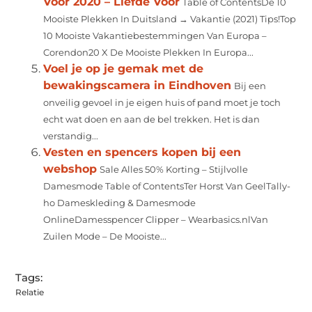
Voor 2020 – Liefde Voor
Table of ContentsDe 10
Mooiste Plekken In Duitsland → Vakantie (2021) Tips!Top
10 Mooiste Vakantiebestemmingen Van Europa –
Corendon20 X De Mooiste Plekken In Europa...
Voel je op je gemak met de
bewakingscamera in Eindhoven
Bij een
onveilig gevoel in je eigen huis of pand moet je toch
echt wat doen en aan de bel trekken. Het is dan
verstandig...
Vesten en spencers kopen bij een
webshop
Sale Alles 50% Korting – Stijlvolle
Damesmode Table of ContentsTer Horst Van GeelTally-
ho Dameskleding & Damesmode
OnlineDamesspencer Clipper – Wearbasics.nlVan
Zuilen Mode – De Mooiste...
Tags:
Relatie