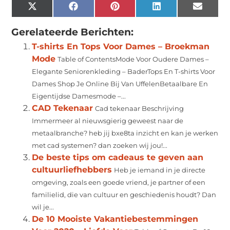
X
Facebook
Pinterest
LinkedIn
Email
(Twitter)
Gerelateerde Berichten:
T-shirts En Tops Voor Dames – Broekman
Mode
Table of ContentsMode Voor Oudere Dames –
Elegante Seniorenkleding – BaderTops En T-shirts Voor
Dames Shop Je Online Bij Van UffelenBetaalbare En
Eigentijdse Damesmode –...
CAD Tekenaar
Cad tekenaar Beschrijving
Immermeer al nieuwsgierig geweest naar de
metaalbranche? heb jij bxe8ta inzicht en kan je werken
met cad systemen? dan zoeken wij jou!...
De beste tips om cadeaus te geven aan
cultuurliefhebbers
Heb je iemand in je directe
omgeving, zoals een goede vriend, je partner of een
familielid, die van cultuur en geschiedenis houdt? Dan
wil je...
De 10 Mooiste Vakantiebestemmingen