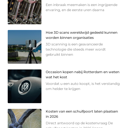
Een inbraak meemaken is een ingrijpende
ervaring, en de eerste uren daarna
Hoe 3D scans wereldwijd gedeeld kunnen
worden binnen organisaties
3D scanning is een geavanceerde
technologie die steeds meer wordt
gebruikt binnen
Occasion kopen nabij Rotterdam en weten
wat het kost
Voordat u een auto koopt, is het verstandig
om helder te krijgen
Kosten van een schuifpoort laten plaatsen
in 2026
Direct antwoord op de kostenvraag De