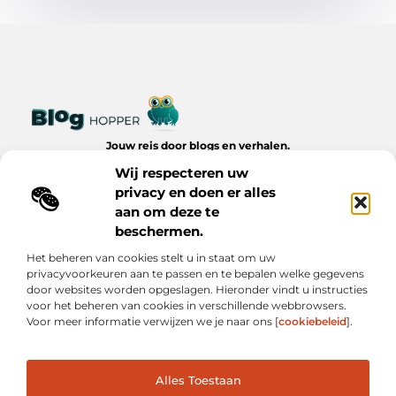
Jouw reis door blogs en verhalen.
Ontdek een wereld van inspiratie, tips en inzichten uit het
Wij respecteren uw
dagelijks leven op Bloghopper.nl.
privacy en doen er alles
aan om deze te
Bericht categorie
beschermen.
Het beheren van cookies stelt u in staat om uw
privacyvoorkeuren aan te passen en te bepalen welke gegevens
Onze informatie
door websites worden opgeslagen. Hieronder vindt u instructies
voor het beheren van cookies in verschillende webbrowsers.
Kwalitatieve Backlinks: De Onzichtbare Kracht Achter Succesvolle Websites
Hoe Verdien Je Geld met Je Website? Realistische Manieren die Werken
Voor meer informatie verwijzen we je naar ons [
cookiebeleid
].
Alles Toestaan
Website index
Cookiebeleid (EU)