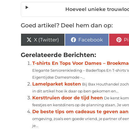
Hoeveel unieke trouwloca
Goed artikel? Deel hem dan op:
X (Twitter)
Facebook
Pi
Gerelateerde Berichten:
T-shirts En Tops Voor Dames – Broekm
Elegante Seniorenkleding – BaderTops En T-shirts 
Eigentijdse Damesmode –...
Lamelparket kosten
Bij Bax Houthandel zocht
in dit artikel hoe ik daar op ben gekomen en...
Kersttruien door de tijd heen
De kerst komt
feestjes en kerstdiners op de planning staan. Je versie
De beste tips om cadeaus te geven aan 
omgeving, zoals een goede vriend, je partner of een
je...