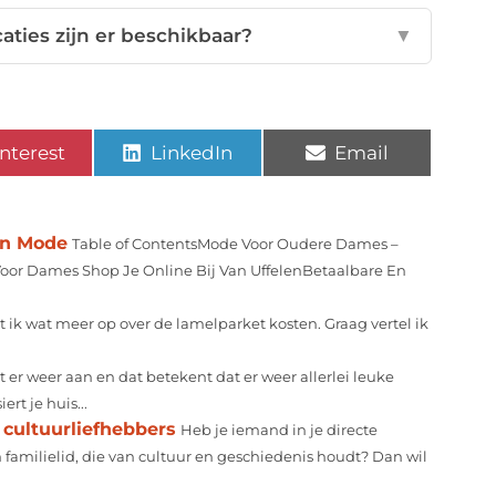
ties zijn er beschikbaar?
▼
nterest
LinkedIn
Email
an Mode
Table of ContentsMode Voor Oudere Dames –
Voor Dames Shop Je Online Bij Van UffelenBetaalbare En
 ik wat meer op over de lamelparket kosten. Graag vertel ik
 er weer aan en dat betekent dat er weer allerlei leuke
rt je huis...
cultuurliefhebbers
Heb je iemand in je directe
 familielid, die van cultuur en geschiedenis houdt? Dan wil