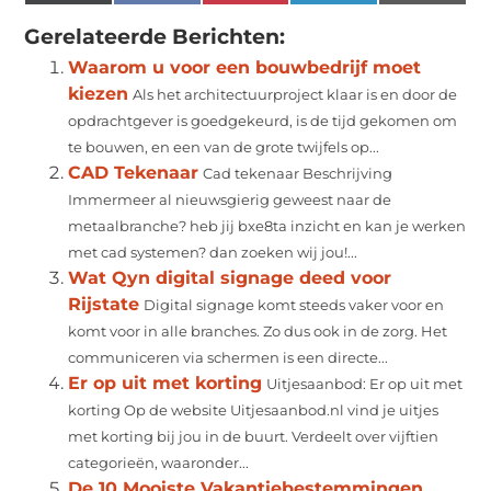
(Twitter)
Gerelateerde Berichten:
Waarom u voor een bouwbedrijf moet
kiezen
Als het architectuurproject klaar is en door de
opdrachtgever is goedgekeurd, is de tijd gekomen om
te bouwen, en een van de grote twijfels op...
CAD Tekenaar
Cad tekenaar Beschrijving
Immermeer al nieuwsgierig geweest naar de
metaalbranche? heb jij bxe8ta inzicht en kan je werken
met cad systemen? dan zoeken wij jou!...
Wat Qyn digital signage deed voor
Rijstate
Digital signage komt steeds vaker voor en
komt voor in alle branches. Zo dus ook in de zorg. Het
communiceren via schermen is een directe...
Er op uit met korting
Uitjesaanbod: Er op uit met
korting Op de website Uitjesaanbod.nl vind je uitjes
met korting bij jou in de buurt. Verdeelt over vijftien
categorieën, waaronder...
De 10 Mooiste Vakantiebestemmingen