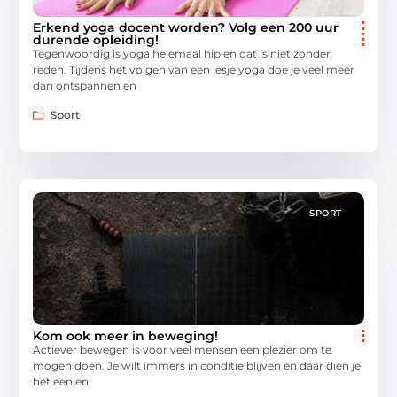
Erkend yoga docent worden? Volg een 200 uur
durende opleiding!
Tegenwoordig is yoga helemaal hip en dat is niet zonder
reden. Tijdens het volgen van een lesje yoga doe je veel meer
dan ontspannen en
Sport
SPORT
Kom ook meer in beweging!
Actiever bewegen is voor veel mensen een plezier om te
mogen doen. Je wilt immers in conditie blijven en daar dien je
het een en