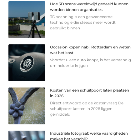
Hoe 3D scans wereldwijd gedeeld kunnen
worden binnen organisaties
3D scanning is een geavanceerde
technologie die steeds meer wordt
gebruikt binnen
Occasion kopen nabij Rotterdam en weten
wat het kost
Voordat u een auto koopt, is het verstandig
om helder te krijgen
Kosten van een schuifpoort laten plaatsen
in 2026
Direct antwoord op de kostenvraag De
schuifpoort kosten in 2026 liggen
gemiddeld
Industriële fotograaf: welke vaardigheden
maken het verschil?