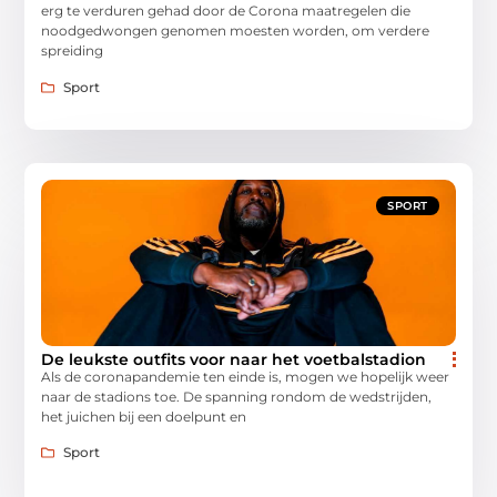
erg te verduren gehad door de Corona maatregelen die
noodgedwongen genomen moesten worden, om verdere
spreiding
Sport
SPORT
De leukste outfits voor naar het voetbalstadion
Als de coronapandemie ten einde is, mogen we hopelijk weer
naar de stadions toe. De spanning rondom de wedstrijden,
het juichen bij een doelpunt en
Sport