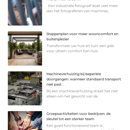
Een industriële fotograaf doet veel meer
dan het fotograferen van machines,
Stappenplan voor meer wooncomfort en
buitenplezier
Transformeer uw huis en tuin: een gids
voor ultiem comfort Een huis
Machineverhuizing bij beperkte
doorgangen: wanneer standaard transport
niet past
Bij een machineverhuizing draait het niet
alleen om het gewicht van de
Groepsactiviteiten voor bedrijven: de
sleutel tot een sterker team
Een goed functionerend team is