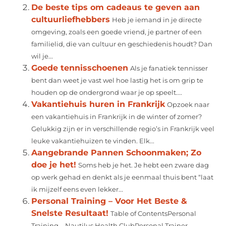
De beste tips om cadeaus te geven aan
cultuurliefhebbers
Heb je iemand in je directe
omgeving, zoals een goede vriend, je partner of een
familielid, die van cultuur en geschiedenis houdt? Dan
wil je...
Goede tennisschoenen
Als je fanatiek tennisser
bent dan weet je vast wel hoe lastig het is om grip te
houden op de ondergrond waar je op speelt....
Vakantiehuis huren in Frankrijk
Opzoek naar
een vakantiehuis in Frankrijk in de winter of zomer?
Gelukkig zijn er in verschillende regio’s in Frankrijk veel
leuke vakantiehuizen te vinden. Elk...
Aangebrande Pannen Schoonmaken; Zo
doe je het!
Soms heb je het. Je hebt een zware dag
op werk gehad en denkt als je eenmaal thuis bent “laat
ik mijzelf eens even lekker...
Personal Training – Voor Het Beste &
Snelste Resultaat!
Table of ContentsPersonal
Training – Nautilus Health ClubPersonal Trainer