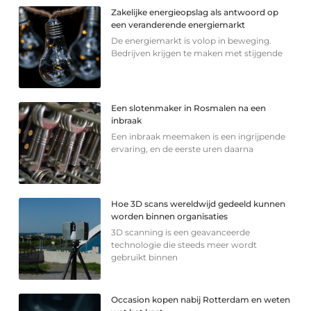
Zakelijke energieopslag als antwoord op
een veranderende energiemarkt
De energiemarkt is volop in beweging.
Bedrijven krijgen te maken met stijgende
Een slotenmaker in Rosmalen na een
inbraak
Een inbraak meemaken is een ingrijpende
ervaring, en de eerste uren daarna
Hoe 3D scans wereldwijd gedeeld kunnen
worden binnen organisaties
3D scanning is een geavanceerde
technologie die steeds meer wordt
gebruikt binnen
Occasion kopen nabij Rotterdam en weten