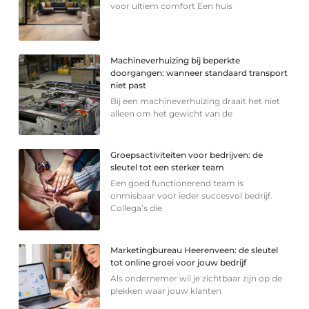
voor ultiem comfort Een huis
Machineverhuizing bij beperkte
doorgangen: wanneer standaard transport
niet past
Bij een machineverhuizing draait het niet
alleen om het gewicht van de
Groepsactiviteiten voor bedrijven: de
sleutel tot een sterker team
Een goed functionerend team is
onmisbaar voor ieder succesvol bedrijf.
Collega’s die
Marketingbureau Heerenveen: de sleutel
tot online groei voor jouw bedrijf
Als ondernemer wil je zichtbaar zijn op de
plekken waar jouw klanten