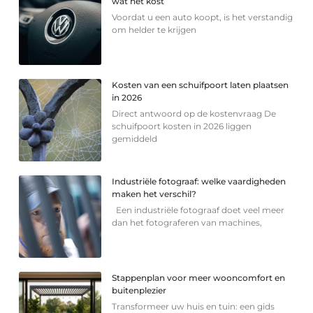
wat het kost
Voordat u een auto koopt, is het verstandig
om helder te krijgen
Kosten van een schuifpoort laten plaatsen
in 2026
Direct antwoord op de kostenvraag De
schuifpoort kosten in 2026 liggen
gemiddeld
Industriële fotograaf: welke vaardigheden
maken het verschil?
Een industriële fotograaf doet veel meer
dan het fotograferen van machines,
Stappenplan voor meer wooncomfort en
buitenplezier
Transformeer uw huis en tuin: een gids