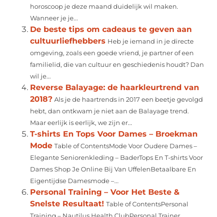
horoscoop je deze maand duidelijk wil maken.
Wanneer je je...
De beste tips om cadeaus te geven aan
cultuurliefhebbers
Heb je iemand in je directe
omgeving, zoals een goede vriend, je partner of een
familielid, die van cultuur en geschiedenis houdt? Dan
wil je...
Reverse Balayage: de haarkleurtrend van
2018?
Als je de haartrends in 2017 een beetje gevolgd
hebt, dan ontkwam je niet aan de Balayage trend.
Maar eerlijk is eerlijk, we zijn er...
T-shirts En Tops Voor Dames – Broekman
Mode
Table of ContentsMode Voor Oudere Dames –
Elegante Seniorenkleding – BaderTops En T-shirts Voor
Dames Shop Je Online Bij Van UffelenBetaalbare En
Eigentijdse Damesmode –...
Personal Training – Voor Het Beste &
Snelste Resultaat!
Table of ContentsPersonal
Training – Nautilus Health ClubPersonal Trainer