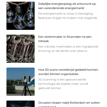
Zakelijke energieopslag als antwoord op
een veranderende energiemarkt
De energiemarkt is volop in beweging.
Bedrijven krijgen te maken met stijgende
Een slotenmaker in Rosmalen na een
inbraak
Een inbraak meemaken is een ingrijpende
ervaring, en de eerste uren daarna
Hoe 3D scans wereldwijd gedeeld kunnen
worden binnen organisaties
3D scanning is een geavanceerde
technologie die steeds meer wordt
gebruikt binnen
Occasion kopen nabij Rotterdam en weten
wat het kost