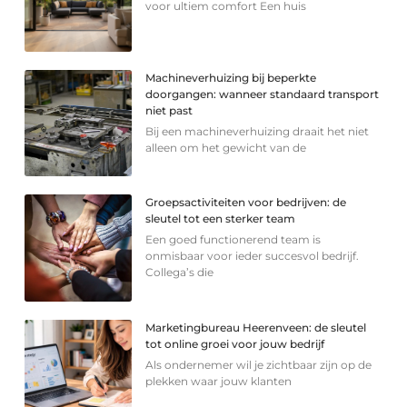
voor ultiem comfort Een huis
Machineverhuizing bij beperkte
doorgangen: wanneer standaard transport
niet past
Bij een machineverhuizing draait het niet
alleen om het gewicht van de
Groepsactiviteiten voor bedrijven: de
sleutel tot een sterker team
Een goed functionerend team is
onmisbaar voor ieder succesvol bedrijf.
Collega’s die
Marketingbureau Heerenveen: de sleutel
tot online groei voor jouw bedrijf
Als ondernemer wil je zichtbaar zijn op de
plekken waar jouw klanten