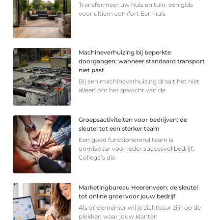
Transformeer uw huis en tuin: een gids
voor ultiem comfort Een huis
Machineverhuizing bij beperkte
doorgangen: wanneer standaard transport
niet past
Bij een machineverhuizing draait het niet
alleen om het gewicht van de
Groepsactiviteiten voor bedrijven: de
sleutel tot een sterker team
Een goed functionerend team is
onmisbaar voor ieder succesvol bedrijf.
Collega’s die
Marketingbureau Heerenveen: de sleutel
tot online groei voor jouw bedrijf
Als ondernemer wil je zichtbaar zijn op de
plekken waar jouw klanten