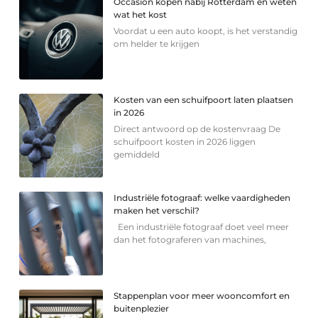
Occasion kopen nabij Rotterdam en weten
wat het kost
Voordat u een auto koopt, is het verstandig
om helder te krijgen
Kosten van een schuifpoort laten plaatsen
in 2026
Direct antwoord op de kostenvraag De
schuifpoort kosten in 2026 liggen
gemiddeld
Industriële fotograaf: welke vaardigheden
maken het verschil?
Een industriële fotograaf doet veel meer
dan het fotograferen van machines,
Stappenplan voor meer wooncomfort en
buitenplezier