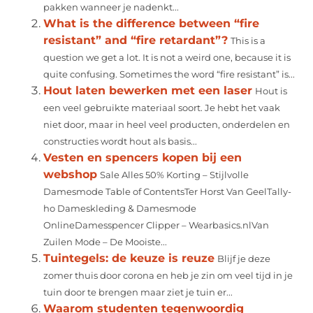
pakken wanneer je nadenkt...
What is the difference between “fire
resistant” and “fire retardant”?
This is a
question we get a lot. It is not a weird one, because it is
quite confusing. Sometimes the word “fire resistant” is...
Hout laten bewerken met een laser
Hout is
een veel gebruikte materiaal soort. Je hebt het vaak
niet door, maar in heel veel producten, onderdelen en
constructies wordt hout als basis...
Vesten en spencers kopen bij een
webshop
Sale Alles 50% Korting – Stijlvolle
Damesmode Table of ContentsTer Horst Van GeelTally-
ho Dameskleding & Damesmode
OnlineDamesspencer Clipper – Wearbasics.nlVan
Zuilen Mode – De Mooiste...
Tuintegels: de keuze is reuze
Blijf je deze
zomer thuis door corona en heb je zin om veel tijd in je
tuin door te brengen maar ziet je tuin er...
Waarom studenten tegenwoordig