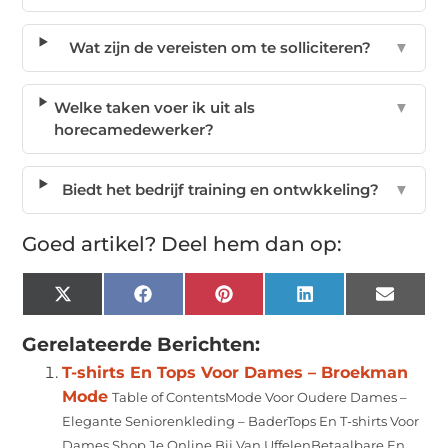
Wat zijn de vereisten om te solliciteren?
▼
Welke taken voer ik uit als
▼
horecamedewerker?
Biedt het bedrijf training en ontwkkeling?
▼
Goed artikel? Deel hem dan op:
X
Facebook
Pinterest
LinkedIn
Email
(Twitter)
Gerelateerde Berichten:
T-shirts En Tops Voor Dames – Broekman
Mode
Table of ContentsMode Voor Oudere Dames –
Elegante Seniorenkleding – BaderTops En T-shirts Voor
Dames Shop Je Online Bij Van UffelenBetaalbare En