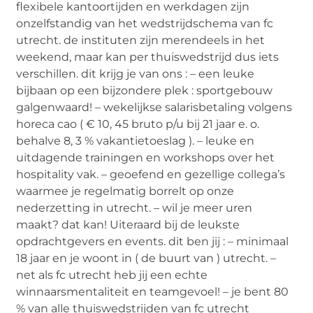
flexibele kantoortijden en werkdagen zijn
onzelfstandig van het wedstrijdschema van fc
utrecht. de instituten zijn merendeels in het
weekend, maar kan per thuiswedstrijd dus iets
verschillen. dit krijg je van ons : – een leuke
bijbaan op een bijzondere plek : sportgebouw
galgenwaard! – wekelijkse salarisbetaling volgens
horeca cao ( € 10, 45 bruto p/u bij 21 jaar e. o.
behalve 8, 3 % vakantietoeslag ). – leuke en
uitdagende trainingen en workshops over het
hospitality vak. – geoefend en gezellige collega’s
waarmee je regelmatig borrelt op onze
nederzetting in utrecht. – wil je meer uren
maakt? dat kan! Uiteraard bij de leukste
opdrachtgevers en events. dit ben jij : – minimaal
18 jaar en je woont in ( de buurt van ) utrecht. –
net als fc utrecht heb jij een echte
winnaarsmentaliteit en teamgevoel! – je bent 80
% van alle thuiswedstrijden van fc utrecht