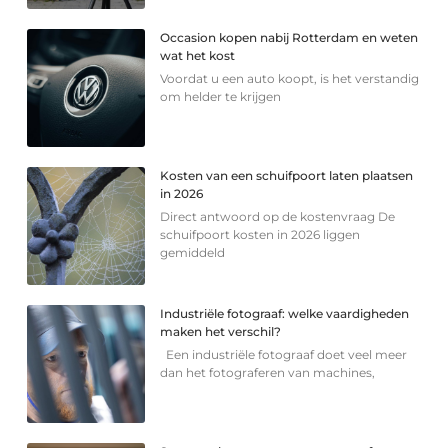
Occasion kopen nabij Rotterdam en weten
wat het kost
Voordat u een auto koopt, is het verstandig
om helder te krijgen
Kosten van een schuifpoort laten plaatsen
in 2026
Direct antwoord op de kostenvraag De
schuifpoort kosten in 2026 liggen
gemiddeld
Industriële fotograaf: welke vaardigheden
maken het verschil?
Een industriële fotograaf doet veel meer
dan het fotograferen van machines,