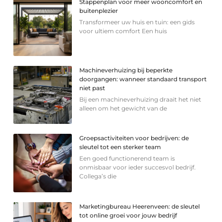
Stappenplan voor meer wooncomfort en
buitenplezier
Transformeer uw huis en tuin: een gids
voor ultiem comfort Een huis
Machineverhuizing bij beperkte
doorgangen: wanneer standaard transport
niet past
Bij een machineverhuizing draait het niet
alleen om het gewicht van de
Groepsactiviteiten voor bedrijven: de
sleutel tot een sterker team
Een goed functionerend team is
onmisbaar voor ieder succesvol bedrijf.
Collega’s die
Marketingbureau Heerenveen: de sleutel
tot online groei voor jouw bedrijf