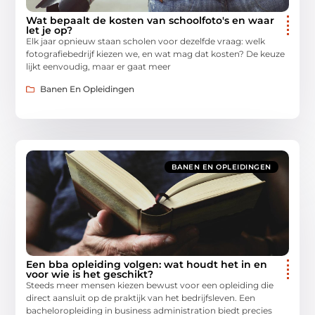
Wat bepaalt de kosten van schoolfoto's en waar
let je op?
Elk jaar opnieuw staan scholen voor dezelfde vraag: welk
fotografiebedrijf kiezen we, en wat mag dat kosten? De keuze
lijkt eenvoudig, maar er gaat meer
Banen En Opleidingen
BANEN EN OPLEIDINGEN
Een bba opleiding volgen: wat houdt het in en
voor wie is het geschikt?
Steeds meer mensen kiezen bewust voor een opleiding die
direct aansluit op de praktijk van het bedrijfsleven. Een
bacheloropleiding in business administration biedt precies