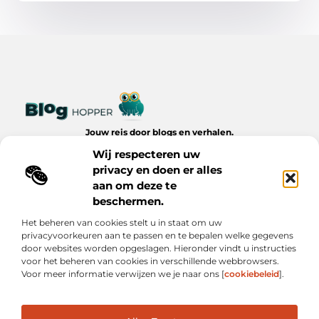
Jouw reis door blogs en verhalen.
Ontdek een wereld van inspiratie, tips en inzichten uit het
Wij respecteren uw
dagelijks leven op Bloghopper.nl.
privacy en doen er alles
aan om deze te
Bericht categorie
beschermen.
Het beheren van cookies stelt u in staat om uw
privacyvoorkeuren aan te passen en te bepalen welke gegevens
Onze informatie
door websites worden opgeslagen. Hieronder vindt u instructies
voor het beheren van cookies in verschillende webbrowsers.
Kwalitatieve Backlinks: De Onzichtbare Kracht Achter Succesvolle Websites
Hoe Verdien Je Geld met Je Website? Realistische Manieren die Werken
Voor meer informatie verwijzen we je naar ons [
cookiebeleid
].