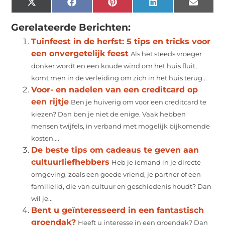
X
Facebook
Pinterest
LinkedIn
Email
(Twitter)
Gerelateerde Berichten:
Tuinfeest in de herfst: 5 tips en tricks voor
een onvergetelijk feest
Als het steeds vroeger
donker wordt en een koude wind om het huis fluit,
komt men in de verleiding om zich in het huis terug...
Voor- en nadelen van een creditcard op
een rijtje
Ben je huiverig om voor een creditcard te
kiezen? Dan ben je niet de enige. Vaak hebben
mensen twijfels, in verband met mogelijk bijkomende
kosten....
De beste tips om cadeaus te geven aan
cultuurliefhebbers
Heb je iemand in je directe
omgeving, zoals een goede vriend, je partner of een
familielid, die van cultuur en geschiedenis houdt? Dan
wil je...
Bent u geïnteresseerd in een fantastisch
groendak?
Heeft u interesse in een groendak? Dan