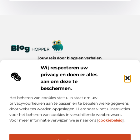
Jouw reis door blogs en verhalen.
Ontdek een wereld van inspiratie, tips en inzichten uit het
Wij respecteren uw
dagelijks leven op Bloghopper.nl.
privacy en doen er alles
aan om deze te
Bericht categorie
beschermen.
Het beheren van cookies stelt u in staat om uw
privacyvoorkeuren aan te passen en te bepalen welke gegevens
Onze informatie
door websites worden opgeslagen. Hieronder vindt u instructies
voor het beheren van cookies in verschillende webbrowsers.
Kwalitatieve Backlinks: De Onzichtbare Kracht Achter Succesvolle Websites
Hoe Verdien Je Geld met Je Website? Realistische Manieren die Werken
Voor meer informatie verwijzen we je naar ons [
cookiebeleid
].