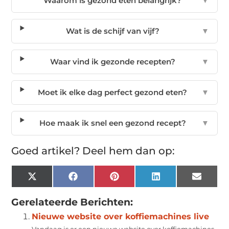
Waarom is gezond eten belangrijk?
▼
Wat is de schijf van vijf?
▼
Waar vind ik gezonde recepten?
▼
Moet ik elke dag perfect gezond eten?
▼
Hoe maak ik snel een gezond recept?
▼
Goed artikel? Deel hem dan op:
X
Facebook
Pinterest
LinkedIn
Email
(Twitter)
Gerelateerde Berichten:
Nieuwe website over koffiemachines live