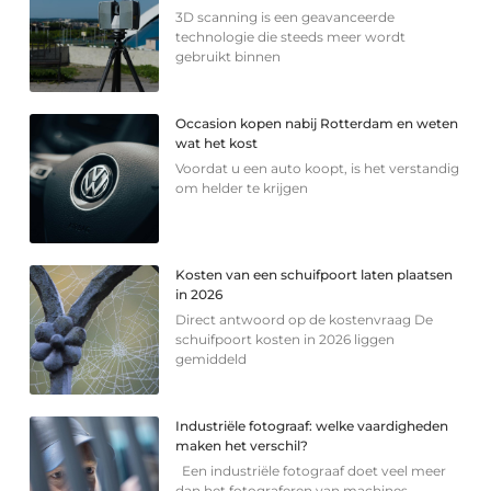
3D scanning is een geavanceerde
technologie die steeds meer wordt
gebruikt binnen
Occasion kopen nabij Rotterdam en weten
wat het kost
Voordat u een auto koopt, is het verstandig
om helder te krijgen
Kosten van een schuifpoort laten plaatsen
in 2026
Direct antwoord op de kostenvraag De
schuifpoort kosten in 2026 liggen
gemiddeld
Industriële fotograaf: welke vaardigheden
maken het verschil?
Een industriële fotograaf doet veel meer
dan het fotograferen van machines,