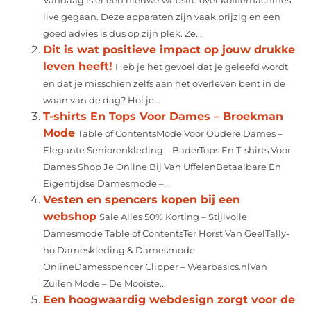
Vandaag is er een nieuwe website over koffiemachines
live gegaan. Deze apparaten zijn vaak prijzig en een
goed advies is dus op zijn plek. Ze...
Dit is wat positieve impact op jouw drukke
leven heeft!
Heb je het gevoel dat je geleefd wordt
en dat je misschien zelfs aan het overleven bent in de
waan van de dag? Hol je...
T-shirts En Tops Voor Dames – Broekman
Mode
Table of ContentsMode Voor Oudere Dames –
Elegante Seniorenkleding – BaderTops En T-shirts Voor
Dames Shop Je Online Bij Van UffelenBetaalbare En
Eigentijdse Damesmode –...
Vesten en spencers kopen bij een
webshop
Sale Alles 50% Korting – Stijlvolle
Damesmode Table of ContentsTer Horst Van GeelTally-
ho Dameskleding & Damesmode
OnlineDamesspencer Clipper – Wearbasics.nlVan
Zuilen Mode – De Mooiste...
Een hoogwaardig webdesign zorgt voor de