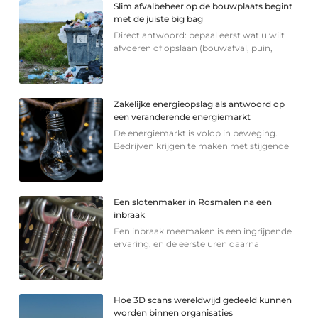
Slim afvalbeheer op de bouwplaats begint
met de juiste big bag
Direct antwoord: bepaal eerst wat u wilt
afvoeren of opslaan (bouwafval, puin,
Zakelijke energieopslag als antwoord op
een veranderende energiemarkt
De energiemarkt is volop in beweging.
Bedrijven krijgen te maken met stijgende
Een slotenmaker in Rosmalen na een
inbraak
Een inbraak meemaken is een ingrijpende
ervaring, en de eerste uren daarna
Hoe 3D scans wereldwijd gedeeld kunnen
worden binnen organisaties