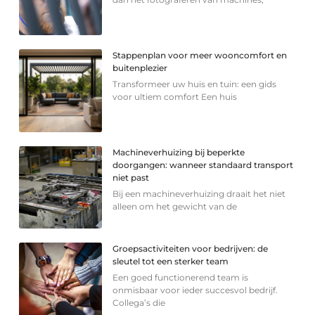
Stappenplan voor meer wooncomfort en
buitenplezier
Transformeer uw huis en tuin: een gids
voor ultiem comfort Een huis
Machineverhuizing bij beperkte
doorgangen: wanneer standaard transport
niet past
Bij een machineverhuizing draait het niet
alleen om het gewicht van de
Groepsactiviteiten voor bedrijven: de
sleutel tot een sterker team
Een goed functionerend team is
onmisbaar voor ieder succesvol bedrijf.
Collega’s die