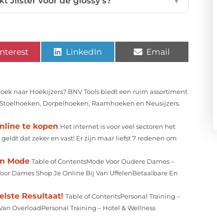
 Jilster voor de glossy's?
▼
nterest
LinkedIn
Email
oek naar Hoekijzers? BNV Tools biedt een ruim assortiment
n, Stoelhoeken, Dorpelhoeken, Raamhoeken en Neusijzers.
line te kopen
Het internet is voor veel sectoren het
ldt dat zeker en vast! Er zijn maar liefst 7 redenen om
an Mode
Table of ContentsMode Voor Oudere Dames –
Voor Dames Shop Je Online Bij Van UffelenBetaalbare En
elste Resultaat!
Table of ContentsPersonal Training –
Van OverloadPersonal Training – Hotel & Wellness