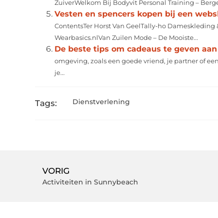
ZuiverWelkom Bij Bodyvit Personal Training – Berg
Vesten en spencers kopen bij een web
ContentsTer Horst Van GeelTally-ho Dameskledin
Wearbasics.nlVan Zuilen Mode – De Mooiste...
De beste tips om cadeaus te geven aan 
omgeving, zoals een goede vriend, je partner of een
je...
Dienstverlening
Tags:
VORIG
Activiteiten in Sunnybeach