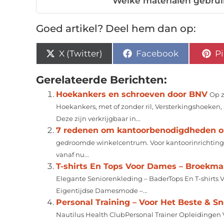
Welke materialen gebruikt
Goed artikel? Deel hem dan op:
X (Twitter)
Facebook
Pi
Gerelateerde Berichten:
Hoekankers en schroeven door BNV
Op z
Hoekankers, met of zonder ril, Versterkingshoeke
Deze zijn verkrijgbaar in...
7 redenen om kantoorbenodigdheden on
gedroomde winkelcentrum. Voor kantoorinrichting ge
vanaf nu...
T-shirts En Tops Voor Dames – Broekm
Elegante Seniorenkleding – BaderTops En T-shirts 
Eigentijdse Damesmode –...
Personal Training – Voor Het Beste & Sn
Nautilus Health ClubPersonal Trainer Opleidingen 