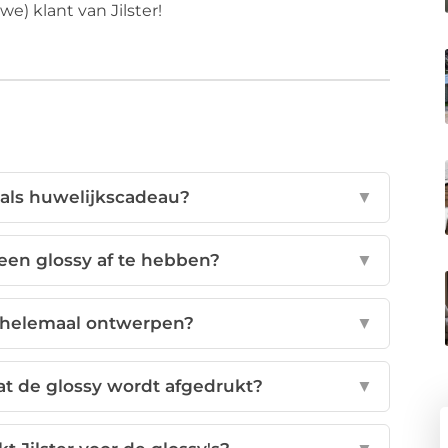
e) klant van Jilster!
 als huwelijkscadeau?
▼
een glossy af te hebben?
▼
f helemaal ontwerpen?
▼
at de glossy wordt afgedrukt?
▼