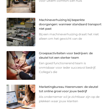
voor ultiem comfort Een huis
Machineverhuizing bij beperkte
doorgangen: wanneer standaard transport
niet past
Bij een machineverhuizing draait het niet
alleen om het gewicht van de
Groepsactiviteiten voor bedrijven: de
sleutel tot een sterker team
Een goed functionerend team is
onmisbaar voor ieder succesvol bedrijf.
Collega’s die
Marketingbureau Heerenveen: de sleutel
tot online groei voor jouw bedrijf
Als ondernemer wil je zichtbaar zijn op de
plekken waar jouw klanten