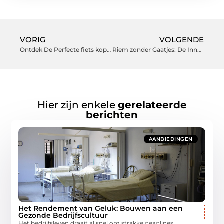
VORIG
VOLGENDE
Ontdek De Perfecte fiets kopen in Meppel
Riem zonder Gaatjes: De Innovatieve Keuze voor Stijl en Comfort
Hier zijn enkele
gerelateerde
berichten
AANBIEDINGEN
Het Rendement van Geluk: Bouwen aan een
Gezonde Bedrijfscultuur
Het bedrijfsleven draait al snel om strakke deadlines,