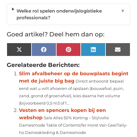
Welke rol spelen onderwijslogistieke
▼
professionals?
Goed artikel? Deel hem dan op:
X
Facebook
Pinterest
LinkedIn
Email
(Twitter)
Gerelateerde Berichten:
Slim afvalbeheer op de bouwplaats begint
met de juiste big bag
Direct antwoord: bepaal
eerst wat u wilt afvoeren of opslaan (bouwafval, puin,
zand, grond of groenafval), kies daarna het volume
(bijvoorbeeld 0,5 m3 of 1...
Vesten en spencers kopen bij een
webshop
Sale Alles 50% Korting – Stijlvolle
Damesmode Table of ContentsTer Horst Van GeelTally-
ho Dameskleding & Damesmode