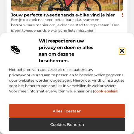
Jouw perfecte tweedehands e-bike vind je hier
Ben je op zoek naar een betaalbare, duurzame en
betrouwbare manier om je door de stad te verplaatsen? Dan
is een tweedehands elektrische fiets misschien
Aanbiedingen
Wij respecteren uw
privacy en doen er alles
aan om deze te
beschermen.
Het beheren van cookies stelt u in staat om uw
privacyvoorkeuren aan te passen en te bepalen welke gegevens
door websites worden opgeslagen. Hieronder vindt u instructies
voor het beheren van cookies in verschillende webbrowsers.
Voor meer informatie verwijzen we je naar ons [
cookiebeleid
].
Alles Toestaan
Jouw reis door blogs en verhalen.
Ontdek een wereld van inspiratie, tips en inzichten uit het
dagelijks leven op Bloghopper.nl.
Cookies Beheren