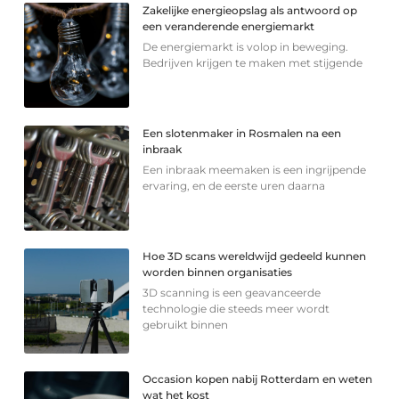
Zakelijke energieopslag als antwoord op
een veranderende energiemarkt
De energiemarkt is volop in beweging.
Bedrijven krijgen te maken met stijgende
Een slotenmaker in Rosmalen na een
inbraak
Een inbraak meemaken is een ingrijpende
ervaring, en de eerste uren daarna
Hoe 3D scans wereldwijd gedeeld kunnen
worden binnen organisaties
3D scanning is een geavanceerde
technologie die steeds meer wordt
gebruikt binnen
Occasion kopen nabij Rotterdam en weten
wat het kost