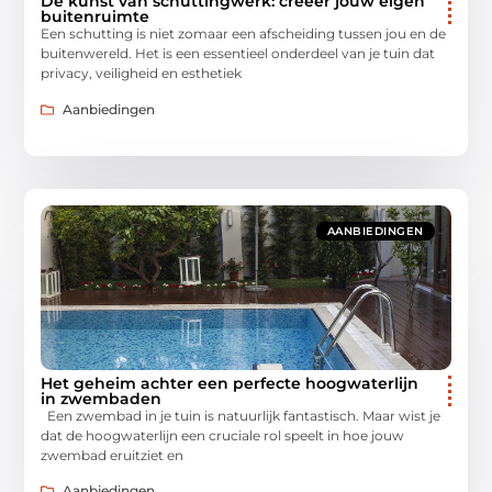
De kunst van schuttingwerk: creëer jouw eigen
buitenruimte
Een schutting is niet zomaar een afscheiding tussen jou en de
buitenwereld. Het is een essentieel onderdeel van je tuin dat
privacy, veiligheid en esthetiek
Aanbiedingen
AANBIEDINGEN
Het geheim achter een perfecte hoogwaterlijn
in zwembaden
Een zwembad in je tuin is natuurlijk fantastisch. Maar wist je
dat de hoogwaterlijn een cruciale rol speelt in hoe jouw
zwembad eruitziet en
Aanbiedingen