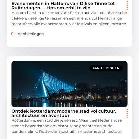
Evenementen in Hattem: van Dikke Tinne tot
Ruiterdagen — tips om erbij te zijn
Hattem barst in de zomer van sfeer en activiteiten: historische
plekken, gezellige terrassen en een agenda vol kleinschalige
maar sfeervolle evenementen. Vier festivals en bijeenkomsten
Aanbiedingen
AANBIEDINGEN
Ontdek Rotterdam: moderne stad vol cultuur,
architectuur en avontuur
Rotterdam is een stad die je verrast. Waar veel Nederlandse
steden bekendstaan om historische grachten en oude
panden, blinkt Rotterdam juist uit in moderne architectuur,