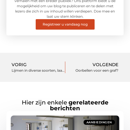
verhalen met een breder publiek? Ons platform biedt u de
mogelijkheid om uw blog te publiceren en te delen met
lezers die zich in uw inhoud willen verdiepen. Doe mee en
laat uw stem klinken.
Registreer u vandaag nog
VORIG
VOLGENDE
Lijmen in diverse soorten, laat je adviseren door spuitlijmconcurrent
Oorbellen voor een graf?
Hier zijn enkele
gerelateerde
berichten
AANBIEDINGEN