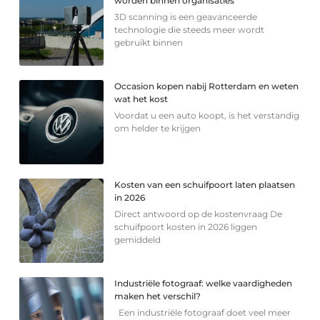
worden binnen organisaties
3D scanning is een geavanceerde
technologie die steeds meer wordt
gebruikt binnen
Occasion kopen nabij Rotterdam en weten
wat het kost
Voordat u een auto koopt, is het verstandig
om helder te krijgen
Kosten van een schuifpoort laten plaatsen
in 2026
Direct antwoord op de kostenvraag De
schuifpoort kosten in 2026 liggen
gemiddeld
Industriële fotograaf: welke vaardigheden
maken het verschil?
Een industriële fotograaf doet veel meer