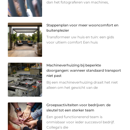
dan het fotograferen van machines,
Stappenplan voor meer wooncomfort en
buitenplezier
Transformeer uw huis en tuin: een gids
voor ultiem comfort Een huis
Machineverhuizing bij beperkte
doorgangen: wanneer standaard transport
niet past
Bij een machineverhuizing draait het niet
alleen om het gewicht van de
Groepsactiviteiten voor bedrijven: de
sleutel tot een sterker team
Een goed functionerend team is
onmisbaar voor ieder succesvol bedrijf.
Collega’s die