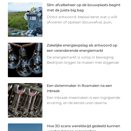
Slim afvalbeheer op de bouwplaats begint
met de juiste big bag
Direct antwoord: bepaal eerst wat u wilt
afvoeren of opslaan (bouwafval, puin,
Zakelijke energieopslag als antwoord op
een veranderende energiemarkt
De energiemarkt is volop in beweging.
Bedrijven krijgen te maken met stijgende
Een slotenmaker in Rosmalen na een
inbraak
Een inbraak meemaken is een ingrijpende
ervaring, en de eerste uren daarna
Hoe 3D scans wereldwijd gedeeld kunnen