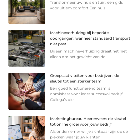
Transformeer uw huis en tuin: een gids
voor ultiem comfort Een huis
Machineverhuizing bij beperkte
doorgangen: wanneer standaard transport
niet past
Bij een machineverhuizing draait het niet
alleen om het gewicht van de
Groepsactiviteiten voor bedrijven: de
sleutel tot een sterker team
Een goed functionerend team is
onmisbaar voor ieder succesvol bedrijf.
Collega’s die
Marketingbureau Heerenveen: de sleutel
tot online groei voor jouw bedrijf
Als ondernemer wil je zichtbaar zijn op de
plekken waar jouw klanten