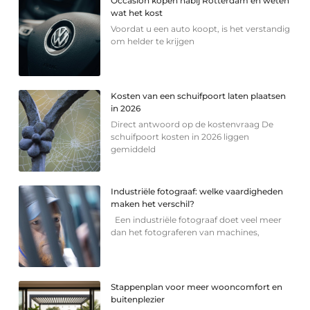
Occasion kopen nabij Rotterdam en weten
wat het kost
Voordat u een auto koopt, is het verstandig
om helder te krijgen
Kosten van een schuifpoort laten plaatsen
in 2026
Direct antwoord op de kostenvraag De
schuifpoort kosten in 2026 liggen
gemiddeld
Industriële fotograaf: welke vaardigheden
maken het verschil?
Een industriële fotograaf doet veel meer
dan het fotograferen van machines,
Stappenplan voor meer wooncomfort en
buitenplezier