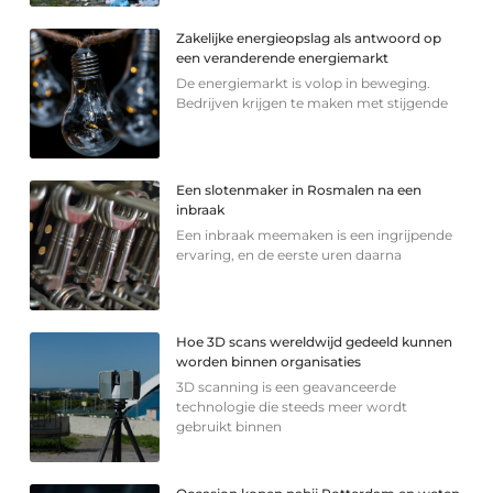
Zakelijke energieopslag als antwoord op
een veranderende energiemarkt
De energiemarkt is volop in beweging.
Bedrijven krijgen te maken met stijgende
Een slotenmaker in Rosmalen na een
inbraak
Een inbraak meemaken is een ingrijpende
ervaring, en de eerste uren daarna
Hoe 3D scans wereldwijd gedeeld kunnen
worden binnen organisaties
3D scanning is een geavanceerde
technologie die steeds meer wordt
gebruikt binnen