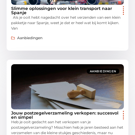
Slimme oplossingen voor klein transport naar
Spanje
Als je ooit hebt nagedacht over het verzenden van een klein
pakketje naar Spanje, weet je dat er heel wat bij komt kijken.
Van
Aanbiedingen
AANBIEDINGEN
Jouw postzegelverzameling verkopen: succesvol
en simpel
Heb je ooit gedacht aan het verkopen van je
postzegelverzameling? Misschien heb je jaren besteed aan het
verzamelen van die kleine stukjes geschiedenis, maar nu