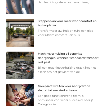
dan het fotograferen van machines,
Stappenplan voor meer wooncomfort en
buitenplezier
Transformeer uw huis en tuin: een gids
voor ultiem comfort Een huis
Machineverhuizing bij beperkte
doorgangen: wanneer standaard transport
niet past
Bij een machineverhuizing draait het niet
alleen om het gewicht van de
Groepsactiviteiten voor bedrijven: de
sleutel tot een sterker team
Een goed functionerend team is
onmisbaar voor ieder succesvol bedrijf.
Collega’s die