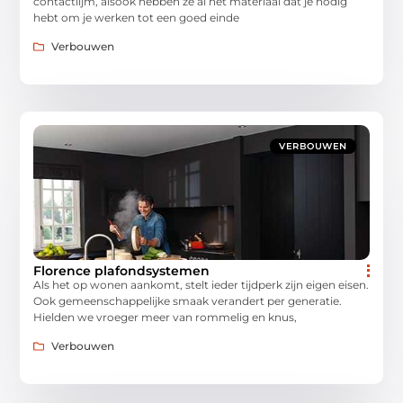
contactlijm, alsook hebben ze al het materiaal dat je nodig
hebt om je werken tot een goed einde
Verbouwen
VERBOUWEN
Florence plafondsystemen
Als het op wonen aankomt, stelt ieder tijdperk zijn eigen eisen.
Ook gemeenschappelijke smaak verandert per generatie.
Hielden we vroeger meer van rommelig en knus,
Verbouwen