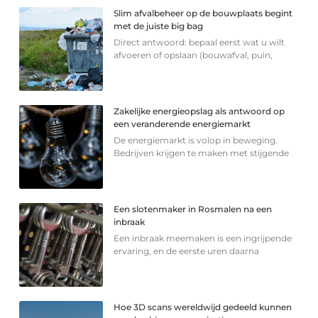
Slim afvalbeheer op de bouwplaats begint
met de juiste big bag
Direct antwoord: bepaal eerst wat u wilt
afvoeren of opslaan (bouwafval, puin,
Zakelijke energieopslag als antwoord op
een veranderende energiemarkt
De energiemarkt is volop in beweging.
Bedrijven krijgen te maken met stijgende
Een slotenmaker in Rosmalen na een
inbraak
Een inbraak meemaken is een ingrijpende
ervaring, en de eerste uren daarna
Hoe 3D scans wereldwijd gedeeld kunnen