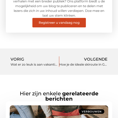
verhalen met een breder publiek? Ons platform biedt u de
mogelijkheid om uw blog te publiceren en te delen met
lezers die zich in uw inhoud willen verdiepen. Doe mee en
laat uw stem klinken.
Registreer u vandaag nog
VORIG
VOLGENDE
Wat er zo leuk is aan vakantie in eigen land
Hoe je de ideale skiroute in Gerlos kiest
Hier zijn enkele
gerelateerde
berichten
VERBOUWEN