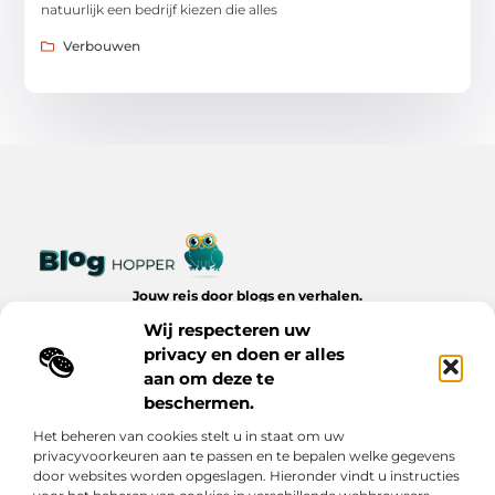
natuurlijk een bedrijf kiezen die alles
Verbouwen
Jouw reis door blogs en verhalen.
Ontdek een wereld van inspiratie, tips en inzichten uit het
Wij respecteren uw
dagelijks leven op Bloghopper.nl.
privacy en doen er alles
aan om deze te
Bericht categorie
beschermen.
Het beheren van cookies stelt u in staat om uw
privacyvoorkeuren aan te passen en te bepalen welke gegevens
Onze informatie
door websites worden opgeslagen. Hieronder vindt u instructies