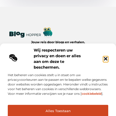
Jouw reis door blogs en verhalen.
Ontdek een wereld van inspiratie, tips en inzichten uit het
Wij respecteren uw
dagelijks leven op Bloghopper.nl.
privacy en doen er alles
aan om deze te
Bericht categorie
beschermen.
Het beheren van cookies stelt u in staat om uw
privacyvoorkeuren aan te passen en te bepalen welke gegevens
Onze informatie
door websites worden opgeslagen. Hieronder vindt u instructies
voor het beheren van cookies in verschillende webbrowsers.
Kwalitatieve Backlinks: De Onzichtbare Kracht Achter Succesvolle Websites
Hoe Verdien Je Geld met Je Website? Realistische Manieren die Werken
Voor meer informatie verwijzen we je naar ons [
cookiebeleid
].
Alles Toestaan
Website index
Cookiebeleid (EU)