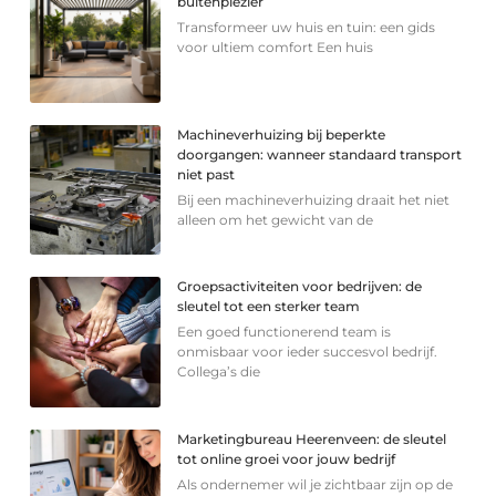
buitenplezier
Transformeer uw huis en tuin: een gids
voor ultiem comfort Een huis
Machineverhuizing bij beperkte
doorgangen: wanneer standaard transport
niet past
Bij een machineverhuizing draait het niet
alleen om het gewicht van de
Groepsactiviteiten voor bedrijven: de
sleutel tot een sterker team
Een goed functionerend team is
onmisbaar voor ieder succesvol bedrijf.
Collega’s die
Marketingbureau Heerenveen: de sleutel
tot online groei voor jouw bedrijf
Als ondernemer wil je zichtbaar zijn op de