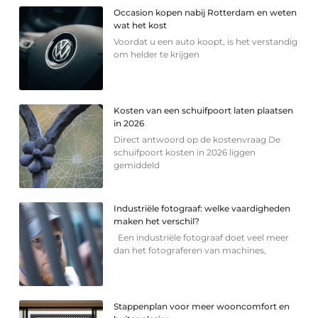
Occasion kopen nabij Rotterdam en weten
wat het kost
Voordat u een auto koopt, is het verstandig
om helder te krijgen
Kosten van een schuifpoort laten plaatsen
in 2026
Direct antwoord op de kostenvraag De
schuifpoort kosten in 2026 liggen
gemiddeld
Industriële fotograaf: welke vaardigheden
maken het verschil?
Een industriële fotograaf doet veel meer
dan het fotograferen van machines,
Stappenplan voor meer wooncomfort en