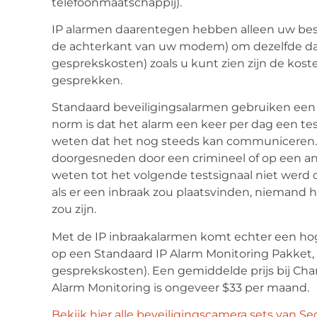
telefoonmaatschappij).
IP alarmen daarentegen hebben alleen uw best
de achterkant van uw modem) om dezelfde da
gesprekskosten) zoals u kunt zien zijn de koste
gesprekken.
Standaard beveiligingsalarmen gebruiken een
norm is dat het alarm een keer per dag een te
weten dat het nog steeds kan communiceren. A
doorgesneden door een crimineel of op een a
weten tot het volgende testsignaal niet werd 
als er een inbraak zou plaatsvinden, nieman
zou zijn.
Met de IP inbraakalarmen komt echter een hog
op een Standaard IP Alarm Monitoring Pakket, 
gesprekskosten). Een gemiddelde prijs bij Cha
Alarm Monitoring is ongeveer $33 per maand.
Bekijk hier alle beveiligingscamera sets van Se