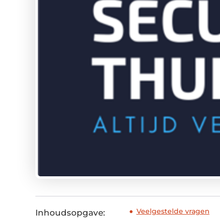
Veelgestelde vragen
Inhoudsopgave: