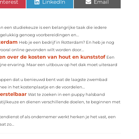
nterest
LinkedIn
Email
 een studiekeuze is een belangrijke taak die iedere
e gelukkig genoeg voorbereidingen en...
tterdam
Heb je een bedrijf in Rotterdam? En heb je nog
vooral online gevonden wilt worden door...
ten over de kosten van hout en kunststof
Een
fijne ervaring. Maar een uitbouw op het dak moet uiteraard
appen dat u benieuwd bent wat de laagste zwembad
e in het kostenplaatje en de voordelen...
erstelbaar
Wat te zoeken in een puppy halsband
tijlkeuze en dienen verschillende doelen, te beginnen met
itendienst of als ondernemer werkt herken je het vast, een
at zo...