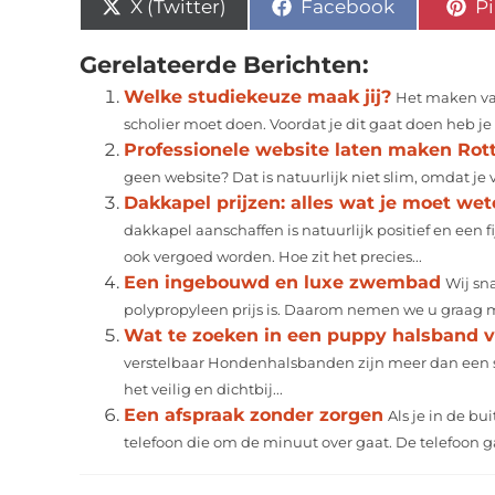
X (Twitter)
Facebook
Pi
Gerelateerde Berichten:
Welke studiekeuze maak jij?
Het maken van
scholier moet doen. Voordat je dit gaat doen heb j
Professionele website laten maken Ro
geen website? Dat is natuurlijk niet slim, omdat je 
Dakkapel prijzen: alles wat je moet we
dakkapel aanschaffen is natuurlijk positief en een 
ook vergoed worden. Hoe zit het precies...
Een ingebouwd en luxe zwembad
Wij sn
polypropyleen prijs is. Daarom nemen we u graag me
Wat te zoeken in een puppy halsband v
verstelbaar Hondenhalsbanden zijn meer dan een s
het veilig en dichtbij...
Een afspraak zonder zorgen
Als je in de bu
telefoon die om de minuut over gaat. De telefoon ga