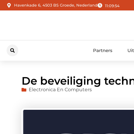
Havenkade 6, 4503 BS Groede, Nederland
11:09:55
Partners
Ui
De beveiliging tech
Electronica En Computers