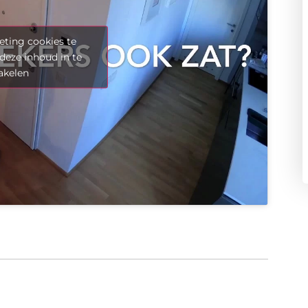
ting cookies te
deze inhoud in te
akelen