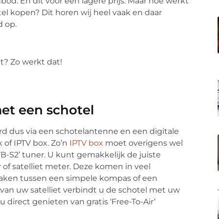
od. En dit voor een lagere prijs. Maar hoe werkt
el kopen? Dit horen wij heel vaak en daar
d op.
met een schotel
d dus via een schotelantenne en een digitale
 of IPTV box. Zo’n
IPTV box
moet overigens wel
VB-S2’ tuner. U kunt gemakkelijk de juiste
r of satelliet meter. Deze komen in veel
maken tussen een simpele kompas of een
n van uw satelliet verbindt u de schotel met uw
u direct genieten van gratis ‘Free-To-Air’