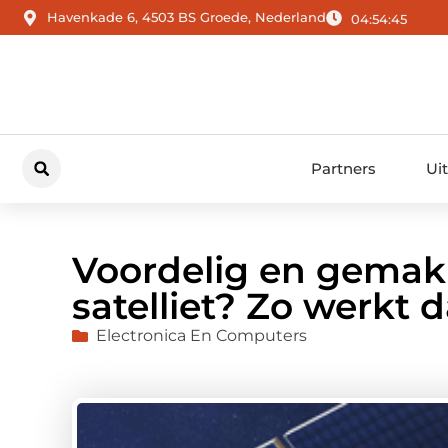
Havenkade 6, 4503 BS Groede, Nederland
04:54:46
Partners
Ui
Voordelig en gemakke
satelliet? Zo werkt d
Electronica En Computers