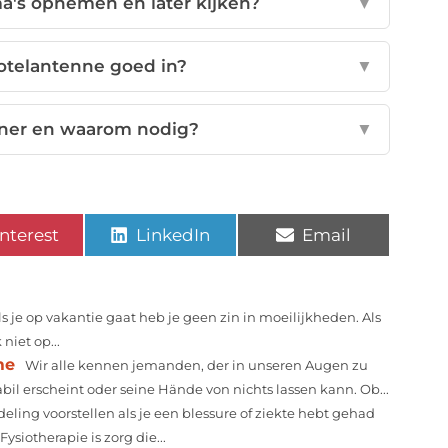
a's opnemen en later kijken?
▼
hotelantenne goed in?
▼
uner en waarom nodig?
▼
nterest
LinkedIn
Email
ls je op vakantie gaat heb je geen zin in moeilijkheden. Als
niet op...
me
Wir alle kennen jemanden, der in unseren Augen zu
abil erscheint oder seine Hände von nichts lassen kann. Ob...
eling voorstellen als je een blessure of ziekte hebt gehad
ysiotherapie is zorg die...