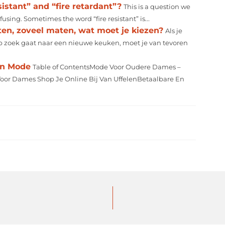
istant” and “fire retardant”?
This is a question we
nfusing. Sometimes the word “fire resistant” is...
en, zoveel maten, wat moet je kiezen?
Als je
op zoek gaat naar een nieuwe keuken, moet je van tevoren
an Mode
Table of ContentsMode Voor Oudere Dames –
Voor Dames Shop Je Online Bij Van UffelenBetaalbare En