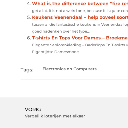
What is the difference between “fire res
get a lot. It is not a weird one, because it is quite co
Keukens Veenendaal – help zoveel soort
tussen al die fantastische keukens in Veenendaal 
goed nadenken over het type...
T-shirts En Tops Voor Dames – Broekm
Elegante Seniorenkleding – BaderTops En T-shirts 
Eigentijdse Damesmode –...
Electronica en Computers
Tags:
VORIG
Vergelijk loterijen met elkaar