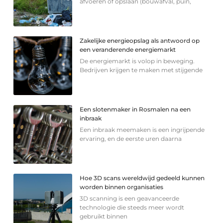
afvoeren of opslaan (bouwafval, puin,
Zakelijke energieopslag als antwoord op
een veranderende energiemarkt
De energiemarkt is volop in beweging.
Bedrijven krijgen te maken met stijgende
Een slotenmaker in Rosmalen na een
inbraak
Een inbraak meemaken is een ingrijpende
ervaring, en de eerste uren daarna
Hoe 3D scans wereldwijd gedeeld kunnen
worden binnen organisaties
3D scanning is een geavanceerde
technologie die steeds meer wordt
gebruikt binnen