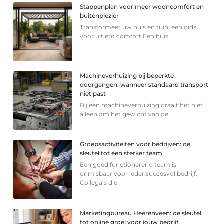
Stappenplan voor meer wooncomfort en
buitenplezier
Transformeer uw huis en tuin: een gids
voor ultiem comfort Een huis
Machineverhuizing bij beperkte
doorgangen: wanneer standaard transport
niet past
Bij een machineverhuizing draait het niet
alleen om het gewicht van de
Groepsactiviteiten voor bedrijven: de
sleutel tot een sterker team
Een goed functionerend team is
onmisbaar voor ieder succesvol bedrijf.
Collega’s die
Marketingbureau Heerenveen: de sleutel
tot online groei voor jouw bedrijf