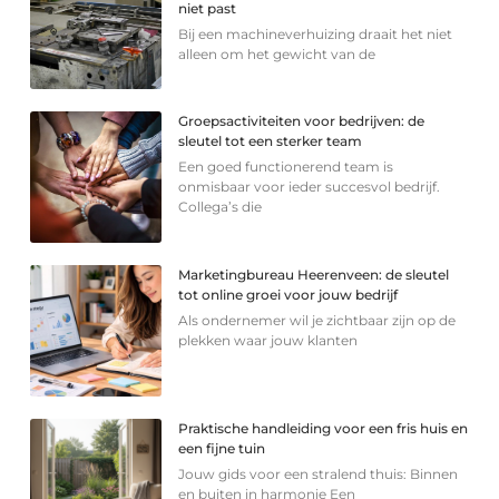
niet past
Bij een machineverhuizing draait het niet
alleen om het gewicht van de
Groepsactiviteiten voor bedrijven: de
sleutel tot een sterker team
Een goed functionerend team is
onmisbaar voor ieder succesvol bedrijf.
Collega’s die
Marketingbureau Heerenveen: de sleutel
tot online groei voor jouw bedrijf
Als ondernemer wil je zichtbaar zijn op de
plekken waar jouw klanten
Praktische handleiding voor een fris huis en
een fijne tuin
Jouw gids voor een stralend thuis: Binnen
en buiten in harmonie Een