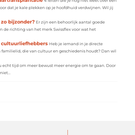
aartransplantatie
4 feiten die je nog niet weet over een
oor dat je kale plekken op je hoofdhuid verdwijnen. Wil jij
 zo bijzonder?
Er zijn een behoorlijk aantal goede
 de richting van het merk Swissflex voor wat het
cultuurliefhebbers
Heb je iemand in je directe
 familielid, die van cultuur en geschiedenis houdt? Dan wil
nu echt tijd om meer bewust meer energie om te gaan. Door
iet...