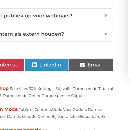
t publiek op voor webinars?
▼
ntern als extern houden?
▼
nterest
LinkedIn
Email
shop
Sale Alles 50% Korting – Stijlvolle Damesmode Table of
g & Damesmode OnlineDamesspencer Clipper –
an Mode
Table of ContentsMode Voor Oudere Dames –
Voor Dames Shop Je Online Bij Van UffelenBetaalbare En