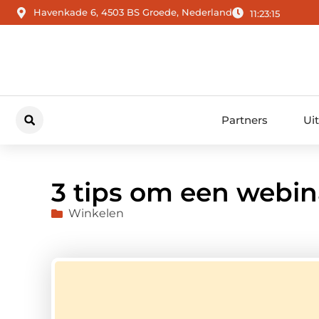
Havenkade 6, 4503 BS Groede, Nederland
11:23:16
Partners
Ui
3 tips om een webin
Winkelen