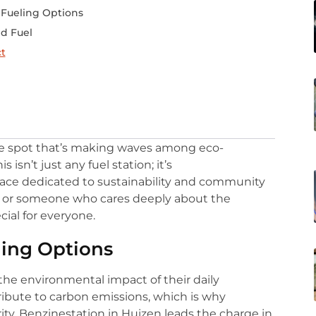
 Fueling Options
d Fuel
ct
que spot that’s making waves among eco-
isn’t just any fuel station; it’s
 place dedicated to sustainability and community
 or someone who cares deeply about the
ial for everyone.
ling Options
he environmental impact of their daily
ribute to carbon emissions, which is why
ity. Benzinestation in Huizen leads the charge in