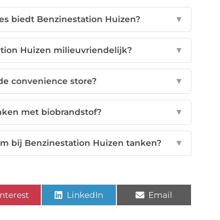
s biedt Benzinestation Huizen?
▼
tion Huizen milieuvriendelijk?
▼
de convenience store?
▼
nken met biobrandstof?
▼
m bij Benzinestation Huizen tanken?
▼
nterest
LinkedIn
Email