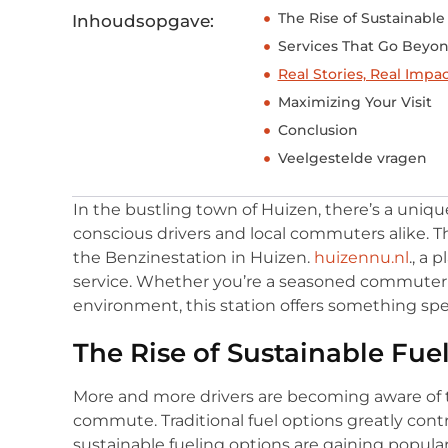
The Rise of Sustainable
Inhoudsopgave:
Services That Go Beyon
Real Stories, Real Impa
Maximizing Your Visit
Conclusion
Veelgestelde vragen
In the bustling town of Huizen, there’s a uni
conscious drivers and local commuters alike. This 
the Benzinestation in Huizen.
huizennu.nl
., a
service. Whether you’re a seasoned commuter
environment, this station offers something spec
The Rise of Sustainable Fue
More and more drivers are becoming aware of t
commute. Traditional fuel options greatly cont
sustainable fueling options are gaining popular