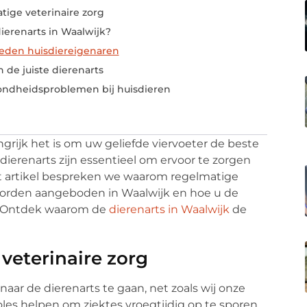
ige veterinaire zorg
ierenarts in Waalwijk?
reden huisdiereigenaren
n de juiste dierenarts
ndheidsproblemen bij huisdieren
ngrijk het is om uw geliefde viervoeter de beste
ierenarts zijn essentieel om ervoor te zorgen
dit artikel bespreken we waarom regelmatige
n worden aangeboden in Waalwijk en hoe u de
en. Ontdek waarom de
dierenarts in Waalwijk
de
veterinaire zorg
aar de dierenarts te gaan, net zoals wij onze
oles helpen om ziektes vroegtijdig op te sporen