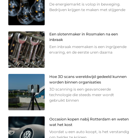
De energiemarkt is volop in beweging.
Bedrijven krijgen te maken met stijgende
Een slotenmaker in Rosmalen na een
inbraak
Een inbraak meemaken is een ingrijpende
ervaring, en de eerste uren daarna
Hoe 3D scans wereldwijd gedeeld kunnen
worden binnen organisaties
3D scanning is een geavanceerde
technologie die steeds meer wordt
gebruikt binnen
Occasion kopen nabij Rotterdam en weten
wat het kost
Voordat u een auto koopt, is het verstandig
om helder te krijgen