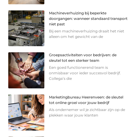
Machineverhuizing bij beperkte
doorgangen: wanneer standaard transport
niet past
Bij een machineverhuizing draait het niet
alleen om het gewicht van de
Groepsactiviteiten voor bedrijven: de
sleutel tot een sterker team
Een goed functionerend team is
onmisbaar voor ieder succesvol bedrijf.
Collega’s die
Marketingbureau Heerenveen: de sleutel
tot online groei voor jouw bedrijf
Als ondernemer wil je zichtbaar zijn op de
plekken waar jouw klanten