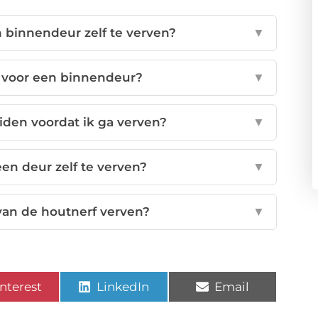
 binnendeur zelf te verven?
▼
k voor een binnendeur?
▼
iden voordat ik ga verven?
▼
en deur zelf te verven?
▼
 van de houtnerf verven?
▼
nterest
LinkedIn
Email