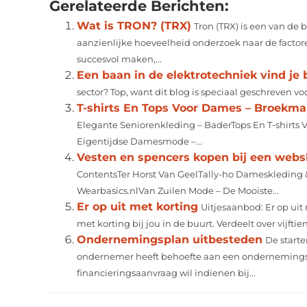
Gerelateerde Berichten:
Wat is TRON? (TRX)
Tron (TRX) is een van de 
aanzienlijke hoeveelheid onderzoek naar de factore
succesvol maken,...
Een baan in de elektrotechniek vind je b
sector? Top, want dit blog is speciaal geschreven voor jo
T-shirts En Tops Voor Dames – Broekm
Elegante Seniorenkleding – BaderTops En T-shirts 
Eigentijdse Damesmode –...
Vesten en spencers kopen bij een web
ContentsTer Horst Van GeelTally-ho Dameskledin
Wearbasics.nlVan Zuilen Mode – De Mooiste...
Er op uit met korting
Uitjesaanbod: Er op uit
met korting bij jou in de buurt. Verdeelt over vijfti
Ondernemingsplan uitbesteden
De start
ondernemer heeft behoefte aan een ondernemingspla
financieringsaanvraag wil indienen bij...