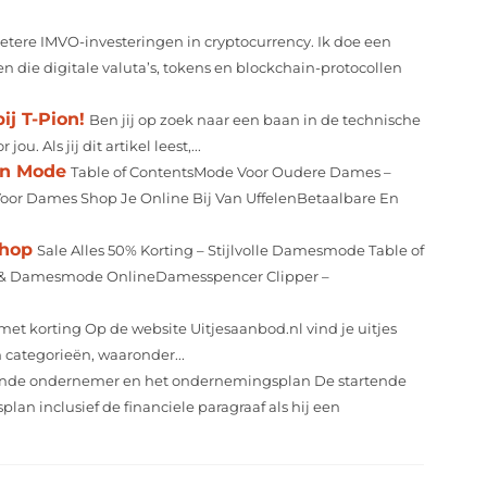
betere IMVO-investeringen in cryptocurrency. Ik doe een
n die digitale valuta’s, tokens en blockchain-protocollen
ij T-Pion!
Ben jij op zoek naar een baan in de technische
u. Als jij dit artikel leest,...
an Mode
Table of ContentsMode Voor Oudere Dames –
Voor Dames Shop Je Online Bij Van UffelenBetaalbare En
shop
Sale Alles 50% Korting – Stijlvolle Damesmode Table of
g & Damesmode OnlineDamesspencer Clipper –
 met korting Op de website Uitjesaanbod.nl vind je uitjes
en categorieën, waaronder...
ende ondernemer en het ondernemingsplan De startende
n inclusief de financiele paragraaf als hij een