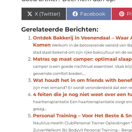
X (Twitter)
Facebook
Pi
Gerelateerde Berichten:
Ontdek Bakkerij in Veenendaal – Waar 
Komen
Welkom in de betoverende wereld van Ba
stad staat bekend om zijn rijke bakcultuur en de 
Matras op maat camper: optimaal slaapc
camper is een goede nachtrust essentieel. Vaak bli
gewenste comfort bieden....
Wat houdt het in om friends with benefi
zijn met iemand? Er wordt verondersteld dat een rela
4 feiten die je nog niet weet over een h
haartransplantatie Een haartransplantatie zorgt erv
graag...
Personal Training – Voor Het Beste & Sn
Nautilus Health ClubPersonal Trainer Opleidingen 
ZuiverWelkom Bij Bodyvit Personal Training – Berg