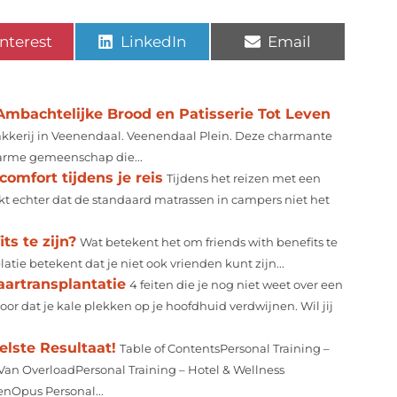
nterest
LinkedIn
Email
Ambachtelijke Brood en Patisserie Tot Leven
kkerij in Veenendaal. Veenendaal Plein. Deze charmante
warme gemeenschap die...
omfort tijdens je reis
Tijdens het reizen met een
jkt echter dat de standaard matrassen in campers niet het
ts te zijn?
Wat betekent het om friends with benefits te
tie betekent dat je niet ook vrienden kunt zijn...
aartransplantatie
4 feiten die je nog niet weet over een
oor dat je kale plekken op je hoofdhuid verdwijnen. Wil jij
elste Resultaat!
Table of ContentsPersonal Training –
Van OverloadPersonal Training – Hotel & Wellness
enOpus Personal...