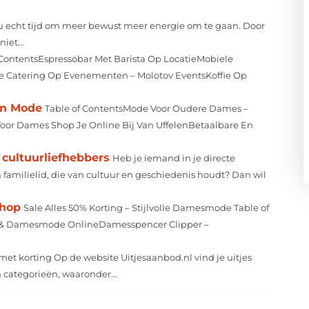
nu echt tijd om meer bewust meer energie om te gaan. Door
iet...
 ContentsEspressobar Met Barista Op LocatieMobiele
fie Catering Op Evenementen – Molotov EventsKoffie Op
an Mode
Table of ContentsMode Voor Oudere Dames –
Voor Dames Shop Je Online Bij Van UffelenBetaalbare En
cultuurliefhebbers
Heb je iemand in je directe
 familielid, die van cultuur en geschiedenis houdt? Dan wil
shop
Sale Alles 50% Korting – Stijlvolle Damesmode Table of
g & Damesmode OnlineDamesspencer Clipper –
 met korting Op de website Uitjesaanbod.nl vind je uitjes
en categorieën, waaronder...