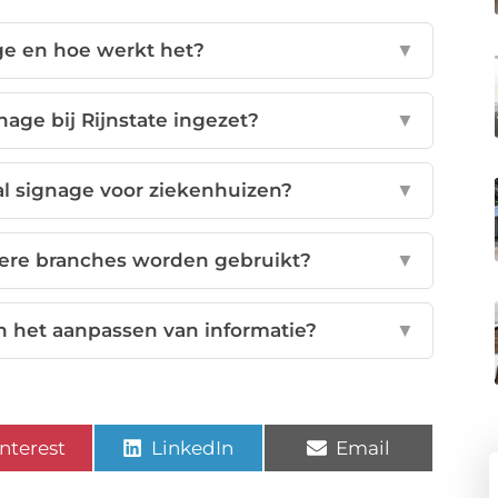
age en hoe werkt het?
▼
nage bij Rijnstate ingezet?
▼
al signage voor ziekenhuizen?
▼
dere branches worden gebruikt?
▼
 in het aanpassen van informatie?
▼
nterest
LinkedIn
Email