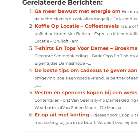
Gerelateerde Berichten:
Ga meer bewust met energie om
Het is 
de technieken is nu ook alles mogelijk. Je kunt dus n
Koffie Op Locatie – Coffeetravels
Table of
Koffiebar Huren Met Barista – Espresso KitchenKof
Locatie – Bruiloft Fam....
T-shirts En Tops Voor Dames – Broekm
Elegante Seniorenkleding – BaderTops En T-shirts 
Eigentijdse Damesmode –...
De beste tips om cadeaus te geven aan 
omgeving, zoals een goede vriend, je partner of een
je...
Vesten en spencers kopen bij een web
ContentsTer Horst Van GeelTally-ho Dameskledin
Wearbasics.nlVan Zuilen Mode – De Mooiste...
Er op uit met korting
Uitjesaanbod: Er op uit
met korting bij jou in de buurt. Verdeelt over vijfti