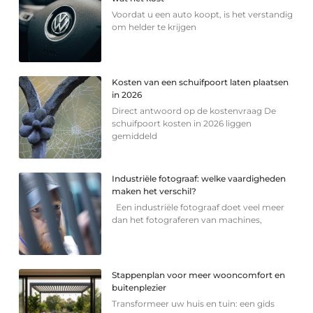
Voordat u een auto koopt, is het verstandig
om helder te krijgen
Kosten van een schuifpoort laten plaatsen
in 2026
Direct antwoord op de kostenvraag De
schuifpoort kosten in 2026 liggen
gemiddeld
Industriële fotograaf: welke vaardigheden
maken het verschil?
Een industriële fotograaf doet veel meer
dan het fotograferen van machines,
Stappenplan voor meer wooncomfort en
buitenplezier
Transformeer uw huis en tuin: een gids