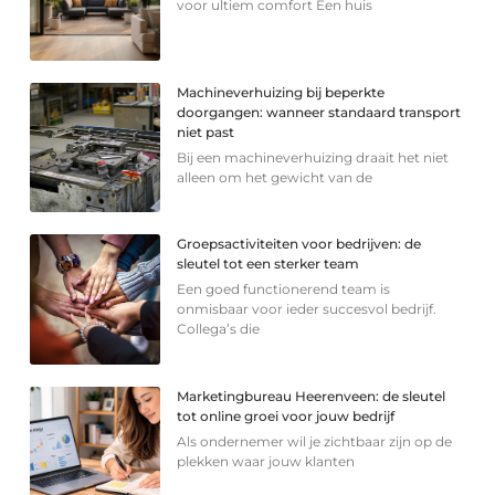
voor ultiem comfort Een huis
Machineverhuizing bij beperkte
doorgangen: wanneer standaard transport
niet past
Bij een machineverhuizing draait het niet
alleen om het gewicht van de
Groepsactiviteiten voor bedrijven: de
sleutel tot een sterker team
Een goed functionerend team is
onmisbaar voor ieder succesvol bedrijf.
Collega’s die
Marketingbureau Heerenveen: de sleutel
tot online groei voor jouw bedrijf
Als ondernemer wil je zichtbaar zijn op de
plekken waar jouw klanten