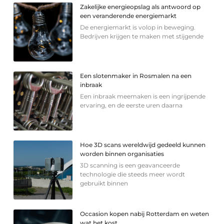
Zakelijke energieopslag als antwoord op
een veranderende energiemarkt
De energiemarkt is volop in beweging.
Bedrijven krijgen te maken met stijgende
Een slotenmaker in Rosmalen na een
inbraak
Een inbraak meemaken is een ingrijpende
ervaring, en de eerste uren daarna
Hoe 3D scans wereldwijd gedeeld kunnen
worden binnen organisaties
3D scanning is een geavanceerde
technologie die steeds meer wordt
gebruikt binnen
Occasion kopen nabij Rotterdam en weten
wat het kost