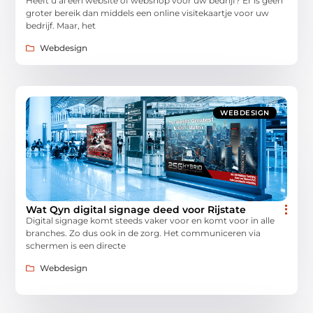
Heeft u al een website of webshop voor uw bedrijf? Er is geen
groter bereik dan middels een online visitekaartje voor uw
bedrijf. Maar, het
Webdesign
WEBDESIGN
Wat Qyn digital signage deed voor Rijstate
Digital signage komt steeds vaker voor en komt voor in alle
branches. Zo dus ook in de zorg. Het communiceren via
schermen is een directe
Webdesign